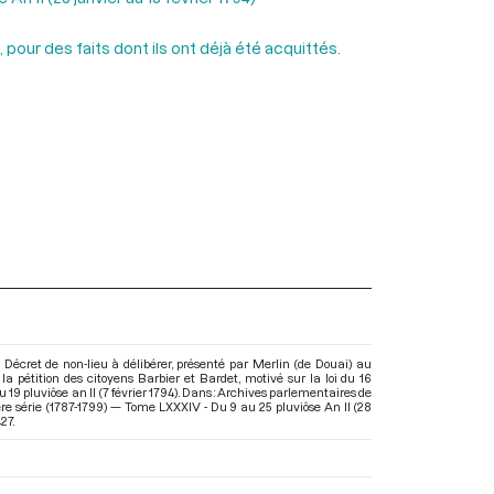
 pour des faits dont ils ont déjà été acquittés.
 Décret de non-lieu à délibérer, présenté par Merlin (de Douai) au
la pétition des citoyens Barbier et Bardet, motivé sur la loi du 16
u 19 pluviôse an II (7 février 1794). Dans : Archives parlementaires de
e série (1787-1799) — Tome LXXXIV - Du 9 au 25 pluviôse An II (28
427.