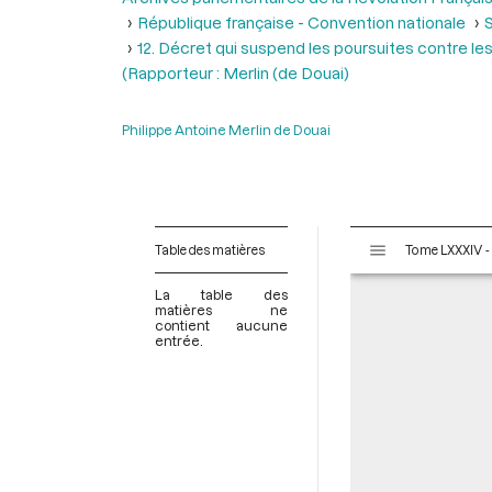
République française - Convention nationale
S
12. Décret qui suspend les poursuites contre les 
(Rapporteur : Merlin (de Douai)
Philippe Antoine Merlin de Douai
V
Table des matières
T
i
s
La table des
u
matières ne
contient aucune
a
entrée.
l
i
s
e
u
r
M