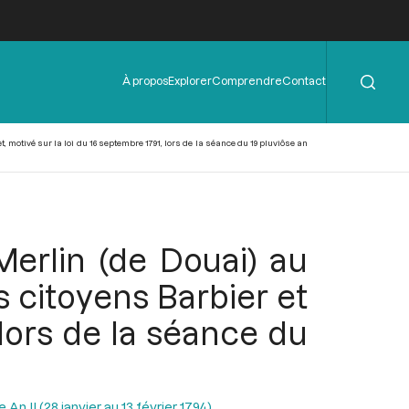
Rechercher
Menu
À propos
Explorer
Comprendre
Contact
de
l'en-
tête
, motivé sur la loi du 16 septembre 1791, lors de la séance du 19 pluviôse an
Merlin (de Douai) au
s citoyens Barbier et
 lors de la séance du
n II (28 janvier au 13 février 1794)