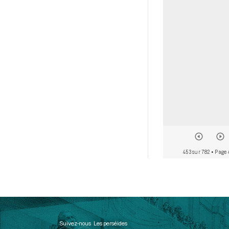
453 sur 782
• Page 
Suivez-nous
Les perséides