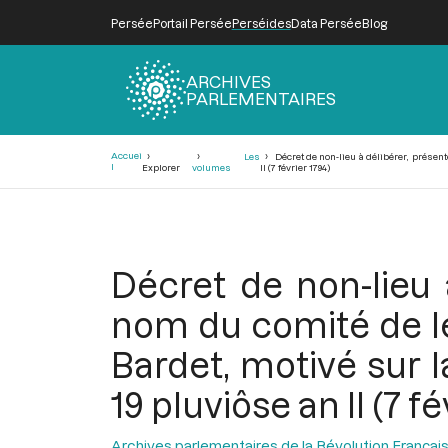
Persée
Portail Persée
Perséides
Data Persée
Blog
ARCHIVES
PARLEMENTAIRES
Fil
Accuei
Les
Décret de non-lieu à délibérer, présent
d'Ariane
l
Explorer
volumes
II (7 février 1794)
Décret de non-lieu 
nom du comité de lég
Bardet, motivé sur l
19 pluviôse an II (7 fé
Archives parlementaires de la Révolution Françai