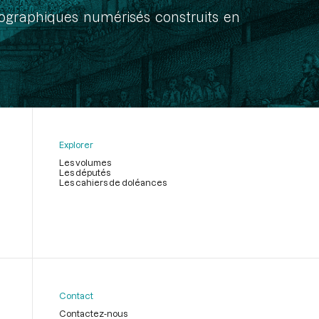
onographiques numérisés construits en
Explorer
Les volumes
Les députés
Les cahiers de doléances
Contact
Contactez-nous