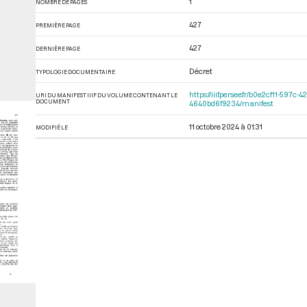
1
NOMBRE DE PAGES
427
PREMIÈRE PAGE
427
DERNIÈRE PAGE
Décret
TYPOLOGIE DOCUMENTAIRE
https://iiif.persee.fr/b0e2cf11-5
URI DU MANIFEST IIIF DU VOLUME CONTENANT LE
DOCUMENT
4640bd6f9234/manifest
11 octobre 2024 à 01:31
MODIFIÉ LE