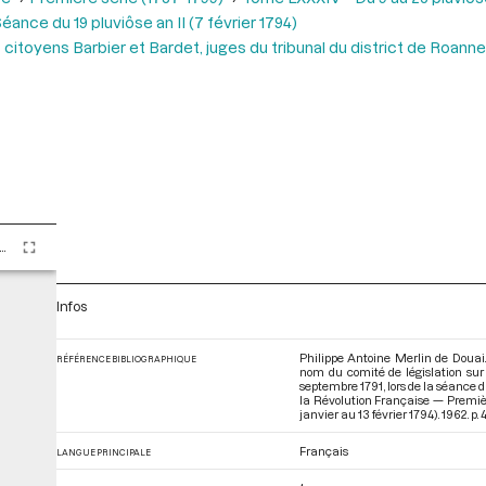
éance du 19 pluviôse an II (7 février 1794)
citoyens Barbier et Bardet, juges du tribunal du district de Roanne,
ome LXXXIV - Du 9 au 25 pluviôse An II (28 janvier au 13 février 1794)
Infos
Philippe Antoine Merlin de Douai.
RÉFÉRENCE BIBLIOGRAPHIQUE
nom du comité de législation sur 
septembre 1791, lors de la séance d
la Révolution Française — Premièr
janvier au 13 février 1794)
. 1962. p. 
Français
LANGUE PRINCIPALE