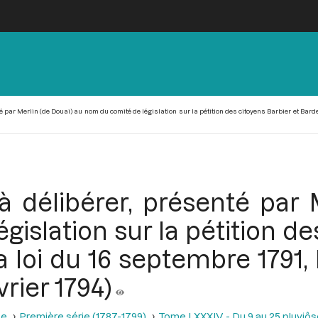
é par Merlin (de Douai) au nom du comité de législation sur la pétition des citoyens Barbier et Bardet
à délibérer, présenté par 
islation sur la pétition de
a loi du 16 septembre 1791,
vrier 1794)
se
Première série (1787-1799)
Tome LXXXIV - Du 9 au 25 pluviôse A