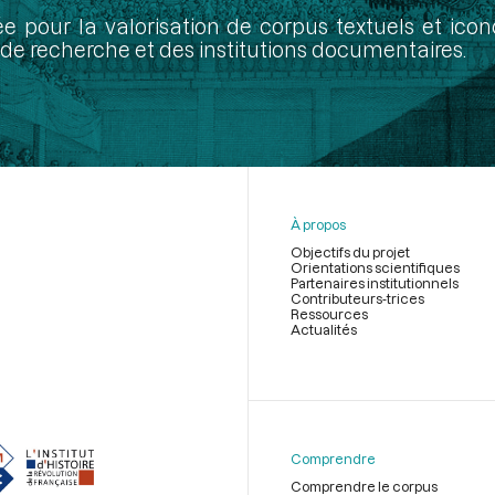
ée pour la valorisation de corpus textuels et ic
de recherche et des institutions documentaires.
À propos
Objectifs du projet
Orientations scientifiques
Partenaires institutionnels
Contributeurs-trices
Ressources
Actualités
Menu
du
pied
de
Comprendre
page
Comprendre le corpus