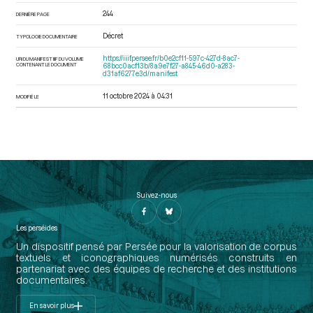
244
DERNIÈRE PAGE
Décret
TYPOLOGIE DOCUMENTAIRE
https://iiif.persee.fr/b0e2cf11-597c-427d-8ac7-
URI DU MANIFEST IIIF DU VOLUME
CONTENANT LE DOCUMENT
68bcc0acf13b/8a9e7f27-a845-46d0-a283-
d31af6277e3d/manifest
11 octobre 2024 à 04:31
MODIFIÉ LE
Suivez-nous
Les perséides
Un dispositif pensé par Persée pour la valorisation de corpus
textuels et iconographiques numérisés construits en
partenariat avec des équipes de recherche et des institutions
documentaires.
En savoir plus