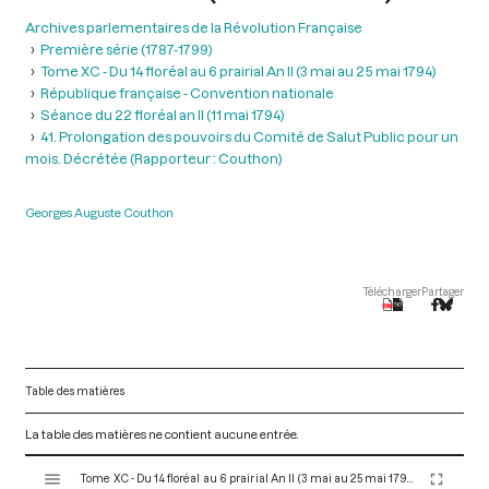
Archives parlementaires de la Révolution Française
Première série (1787-1799)
Tome XC - Du 14 floréal au 6 prairial An II (3 mai au 25 mai 1794)
République française - Convention nationale
Séance du 22 floréal an II (11 mai 1794)
41. Prolongation des pouvoirs du Comité de Salut Public pour un
mois. Décrétée (Rapporteur : Couthon)
Georges Auguste Couthon
Télécharger
Partager
Table des matières
La table des matières ne contient aucune entrée.
V
Tome XC - Du 14 floréal au 6 prairial An II (3 mai au 25 mai 1794)
i