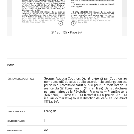
244 sur 724
• Page 244
Infos
Georges Auguste Couthon. Décret, présenté par Couthon au
RÉFÉRENCE BIBLIOGRAPHIQUE
nom du comité de salut public, accordant la prolongation des
pouvoirs du comité de salut public pour un mois, lors de la
séance du 22 floréal an II (11 mai 1794). Dans : Archives
parlementaires de la Révolution Française — Première série
(1787-1799) — Tome XC - Du 14 floréal au 6 prairial An II (3
mai au 25 mai 1794)
, sous la direction de Jean-Claude Perrot.
1972. p. 244.
Français
LANGUE PRINCIPALE
1
NOMBRE DE PAGES
244
PREMIÈRE PAGE