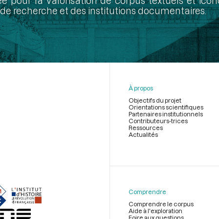
ée pour la valorisation de corpus textuels et ic
de recherche et des institutions documentaires.
À propos
Objectifs du projet
Orientations scientifiques
Partenaires institutionnels
Contributeurs-trices
Ressources
Actualités
Menu
du
pied
de
Comprendre
page
Comprendre le corpus
Aide à l'exploration
Foire aux questions