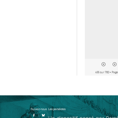
455 sur 782
• Page
Suivez-nous
Les perséides