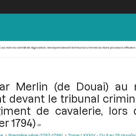
 au nom du comité de législation, renvoyant devant le tribunal criminel du Nord plusieurs officiers du
par Merlin (de Douai) a
nt devant le tribunal crimi
égiment de cavalerie, lors
ier 1794)
se
Première série (1787-1799)
Tome LXXXIV - Du 9 au 25 pluviôse A