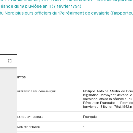
éance du 19 pluviôse an II (7 février 1794)
du Nord plusieurs officiers du 17e régiment de cavalerie (Rapporteur
Tome LXXXIV - Du 9 au 25 pluviôse An II (28 janvier au 13 février 1794)
Infos
Philippe Antoine Merlin de Dou
RÉFÉRENCE BIBLIOGRAPHIQUE
législation, renvoyant devant le
cavalerie, lors de la séance du 19
Révolution Française — Première
janvier au 13 février 1794)
. 1962. p.
Français
LANGUE PRINCIPALE
1
NOMBRE DE PAGES