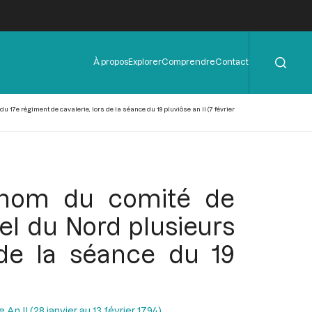
Rechercher
Menu
À propos
Explorer
Comprendre
Contact
de
l'en-
tête
 17e régiment de cavalerie, lors de la séance du 19 pluviôse an II (7 février
u nom du comité de
nel du Nord plusieurs
 de la séance du 19
n II (28 janvier au 13 février 1794)