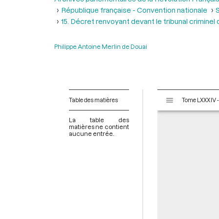
République française - Convention nationale
S
15. Décret renvoyant devant le tribunal criminel 
Philippe Antoine Merlin de Douai
V
Table des matières
i
s
La table des
u
matières ne contient
aucune entrée.
a
l
i
s
e
u
r
M
i