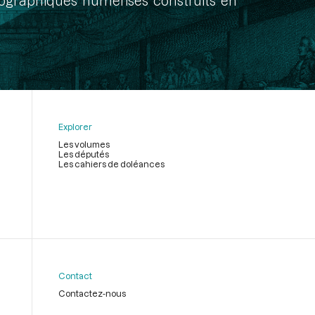
onographiques numérisés construits en
Explorer
Les volumes
Les députés
Les cahiers de doléances
Contact
Contactez-nous