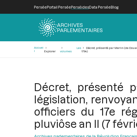
Persée
Portail Persée
Perséides
Data Persée
Blog
ARCHIVES
PARLEMENTAIRES
Fil
Accuei
Les
Décret, présenté par Merlin (de Douai)
d'Ariane
l
Explorer
volumes
1794)
Décret, présenté 
législation, renvoya
officiers du 17e r
pluviôse an II (7 févr
Archives parlementaires de la Révolution Françai