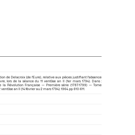
ion de Delacroix (de l'Eure), relative aux pièces justifiant l'absence
re, lors de la séance du 11 ventôse an II (1er mars 1794). Dans :
e la Révolution Française — Première série (1787-1799) — Tome
ventôse an II (14 février au 2 mars 1794)
. 1964. pp. 610-611.