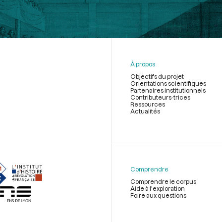
À propos
Objectifs du projet
Orientations scientifiques
Partenaires institutionnels
Contributeurs-trices
Ressources
Actualités
Menu
du
pied
de
Comprendre
page
Comprendre le corpus
Aide à l'exploration
Foire aux questions