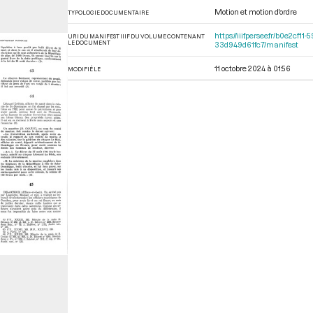
Motion et motion d'ordre
TYPOLOGIE DOCUMENTAIRE
https://iiif.persee.fr/b0e2
URI DU MANIFEST IIIF DU VOLUME CONTENANT
LE DOCUMENT
33d949d61fc7/manifest
11 octobre 2024 à 01:56
MODIFIÉ LE