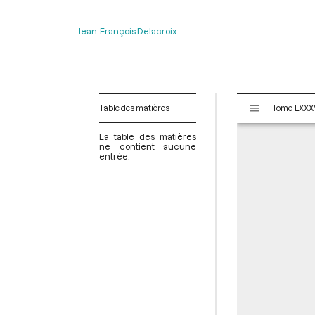
Jean-François Delacroix
V
Table des matières
i
s
La table des matières
u
ne contient aucune
entrée.
a
l
i
s
e
u
r
M
i
r
a