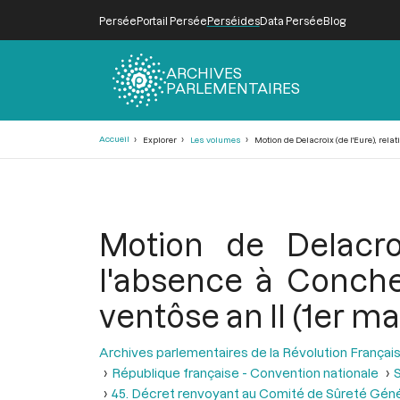
Persée
Portail Persée
Perséides
Data Persée
Blog
ARCHIVES
PARLEMENTAIRES
Fil
Accueil
Explorer
Les volumes
Motion de Delacroix (de l'Eure), relat
d'Ariane
Motion de Delacroi
l'absence à Conche
ventôse an II (1er ma
Archives parlementaires de la Révolution Françai
République française - Convention nationale
S
45. Décret renvoyant au Comité de Sûreté Généra