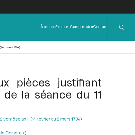
Rechercher
Menu
À propos
Explorer
Comprendre
Contact
de
l'en-
tête
 (1er mars 1794)
x pièces justifiant
 de la séance du 11
ventôse an II (14 février au 2 mars 1794)
de Delacroix)