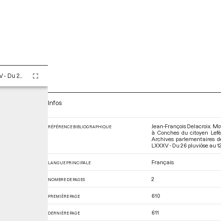
Tome LXXXV - Du 26 pluviôse au 12 ventôse an II (14 février au 2 mars 1794)
Infos
Jean-François Delacroix. Mot
RÉFÉRENCE BIBLIOGRAPHIQUE
à Conches du citoyen Lefèv
Archives parlementaires d
LXXXV - Du 26 pluviôse au 12 
Français
LANGUE PRINCIPALE
2
NOMBRE DE PAGES
610
PREMIÈRE PAGE
611
DERNIÈRE PAGE