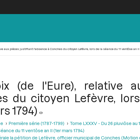
ive aux pièces justifiant l'absence à Conches du citoyen Lefèvre, lors de la séance du 11 ventôse an II
x (de l'Eure), relative au
s du citoyen Lefèvre, lors
rs 1794)
se
Première série (1787-1799)
Tome LXXXV - Du 26 pluviôse au 12 
éance du 11 ventôse an II (1er mars 1794)
le la pétition de Lefèvre, officier municipal de Conches (Motion 