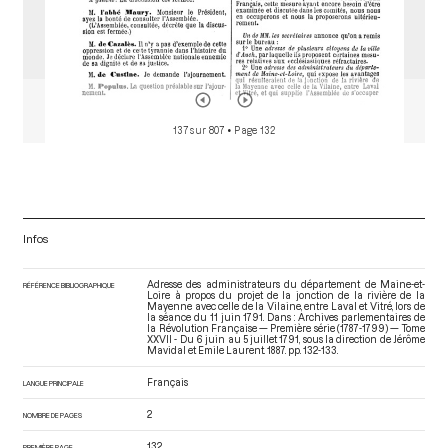
137 sur 807
• Page 132
Infos
Adresse des administrateurs du département de Maine-et-
RÉFÉRENCE BIBLIOGRAPHIQUE
Loire à propos du projet de la jonction de la rivière de la
Mayenne avec celle de la Vilaine, entre Laval et Vitré, lors de
la séance du 11 juin 1791. Dans : Archives parlementaires de
la Révolution Française — Première série (1787-1799) — Tome
XXVII - Du 6 juin au 5 juillet 1791
, sous la direction de Jérôme
Mavidal et Emile Laurent. 1887. pp. 132-133.
Français
LANGUE PRINCIPALE
2
NOMBRE DE PAGES
132
PREMIÈRE PAGE