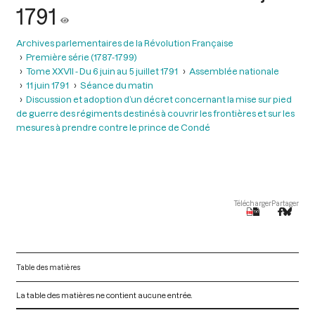
1791
Archives parlementaires de la Révolution Française
Première série (1787-1799)
Tome XXVII - Du 6 juin au 5 juillet 1791
Assemblée nationale
11 juin 1791
Séance du matin
Discussion et adoption d’un décret concernant la mise sur pied
de guerre des régiments destinés à couvrir les frontières et sur les
mesures à prendre contre le prince de Condé
Télécharger
Partager
Table des matières
La table des matières ne contient aucune entrée.