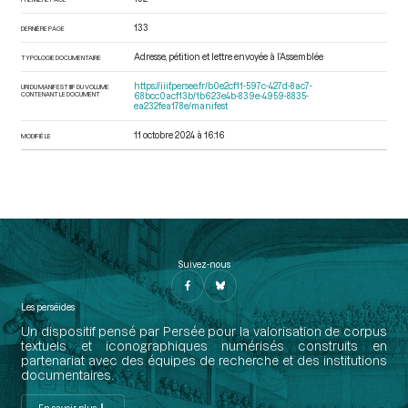
133
DERNIÈRE PAGE
Adresse, pétition et lettre envoyée à l’Assemblée
TYPOLOGIE DOCUMENTAIRE
https://iiif.persee.fr/b0e2cf11-597c-427d-8ac7-
URI DU MANIFEST IIIF DU VOLUME
CONTENANT LE DOCUMENT
68bcc0acf13b/1b623e4b-839e-4959-8835-
ea232fea178e/manifest
11 octobre 2024 à 16:16
MODIFIÉ LE
Suivez-nous
Les perséides
Un dispositif pensé par Persée pour la valorisation de corpus
textuels et iconographiques numérisés construits en
partenariat avec des équipes de recherche et des institutions
documentaires.