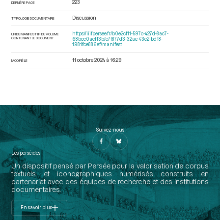
223
DERNIÈRE PAGE
Discussion
TYPOLOGIE DOCUMENTAIRE
https://iiif.persee.fr/b0e2cf11-597c-427d-8ac7-
URI DU MANIFEST IIIF DU VOLUME
CONTENANT LE DOCUMENT
68bcc0acf13b/e7f877d3-32ae-43c2-bd18-
1981fce886ef/manifest
11 octobre 2024 à 16:29
MODIFIÉ LE
Suivez-nous
Les perséides
Un dispositif pensé par Persée pour la valorisation de corpus
textuels et iconographiques numérisés construits en
partenariat avec des équipes de recherche et des institutions
documentaires.
En savoir plus