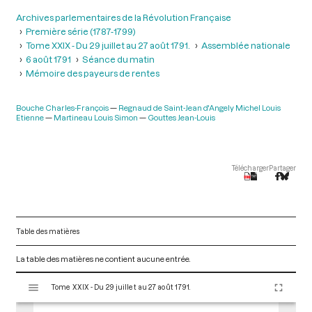
Archives parlementaires de la Révolution Française
Première série (1787-1799)
Tome XXIX - Du 29 juillet au 27 août 1791.
Assemblée nationale
6 août 1791
Séance du matin
Mémoire des payeurs de rentes
Bouche Charles-François
Regnaud de Saint-Jean d'Angely Michel Louis
Etienne
Martineau Louis Simon
Gouttes Jean-Louis
Télécharger
Partager
Table des matières
La table des matières ne contient aucune entrée.
V
Tome XXIX - Du 29 juillet au 27 août 1791.
i
s