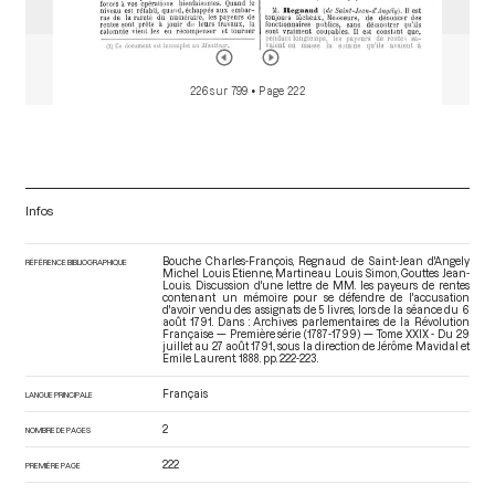
226 sur 799
• Page 222
Infos
Bouche Charles-François, Regnaud de Saint-Jean d'Angely
RÉFÉRENCE BIBLIOGRAPHIQUE
Michel Louis Etienne, Martineau Louis Simon, Gouttes Jean-
Louis. Discussion d'une lettre de MM. les payeurs de rentes
contenant un mémoire pour se défendre de l'accusation
d'avoir vendu des assignats de 5 livres, lors de la séance du 6
août 1791. Dans : Archives parlementaires de la Révolution
Française — Première série (1787-1799) — Tome XXIX - Du 29
juillet au 27 août 1791.
, sous la direction de Jérôme Mavidal et
Emile Laurent. 1888. pp. 222-223.
Français
LANGUE PRINCIPALE
2
NOMBRE DE PAGES
222
PREMIÈRE PAGE