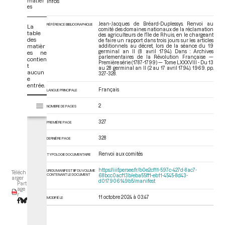
matièr
Infos
es
Jean-Jacques de Bréard-Duplessys. Renvoi au
RÉFÉRENCE BIBLIOGRAPHIQUE
La
comité des domaines nationaux de la réclamation
table
des agriculteurs de l'île de Rhuis, en le chargeant
des
de faire un rapport dans trois jours sur les articles
matièr
additionnels au décret, lors de la séance du 19
germinal an II (8 avril 1794). Dans : Archives
es ne
parlementaires de la Révolution Française —
contien
Première série (1787-1799) — Tome LXXXVIII - Du 13
t
au 28 germinal an II (2 au 17 avril 1794)
. 1969. pp.
aucun
327-328.
e
entrée.
Français
LANGUE PRINCIPALE
V
Tome LXXXVIII - Du 13 au 28 germinal an II (2 au 17 avril 1794)
2
NOMBRE DE PAGES
i
s
327
PREMIÈRE PAGE
u
a
328
DERNIÈRE PAGE
l
Renvoi aux comités
i
TYPOLOGIE DOCUMENTAIRE
s
https://iiif.persee.fr/b0e2cf11-597c-427d-8ac7-
URI DU MANIFEST IIIF DU VOLUME
Téléch
e
CONTENANT LE DOCUMENT
68bcc0acf13b/eba55ff1-eb11-4545-8d43-
arger
d017906149b5/manifest
Part
u
age
r
r
11 octobre 2024 à 03:47
MODIFIÉ LE
M
i
r