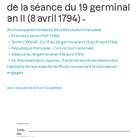
de la séance du 19 germinal
an II (8 avril 1794)
Archives parlementaires de la Révolution Française
Première série (1787-1799)
Tome LXXXVIII - Du 13 au 28 germinal an II (2 au 17 avril 1794)
République française - Convention nationale
Séance du 19 germinal an II (8 avril 1794)
34. Représentant Lequinio. Transmet les réclamations des
habitants de la presqu’île de Rhuis concernant les domaines
engagés
Jean-Jacques de Bréard-Duplessys
Table
des