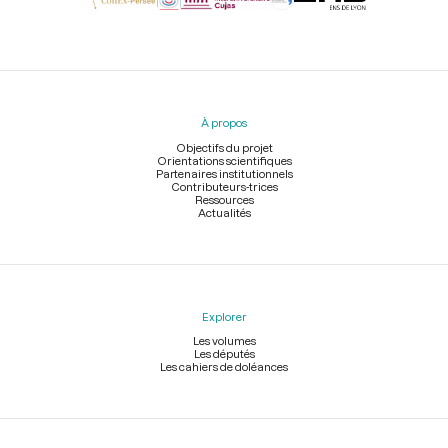
Menu
du
pied
À propos
de
page
Objectifs du projet
Orientations scientifiques
Partenaires institutionnels
Contributeurs-trices
Ressources
Actualités
Explorer
Les volumes
Les députés
Les cahiers de doléances