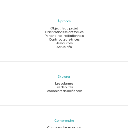
Menu
du
pied
À propos
de
page
Objectifs du projet
Orientations scientifiques
Partenaires institutionnels
Contributeurs-trices
Ressources
Actualités
Explorer
Les volumes
Les députés
Les cahiers de doléances
Comprendre
Comprendre le corpus