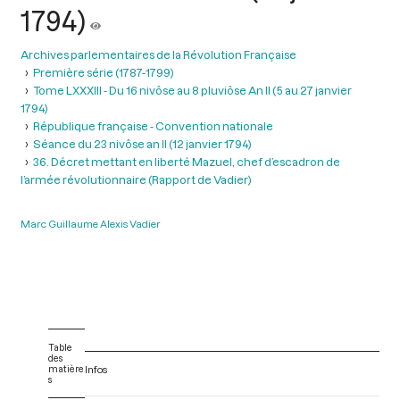
1794)
Archives parlementaires de la Révolution Française
Première série (1787-1799)
Tome LXXXIII - Du 16 nivôse au 8 pluviôse An II (5 au 27 janvier
1794)
République française - Convention nationale
Séance du 23 nivôse an II (12 janvier 1794)
36. Décret mettant en liberté Mazuel, chef d’escadron de
l’armée révolutionnaire (Rapport de Vadier)
Marc Guillaume Alexis Vadier
Table
des
matière
Infos
s