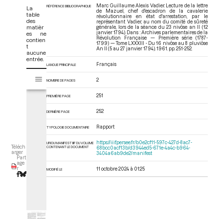
Marc Guillaume Alexis Vadier. Lecture de la lettre
RÉFÉRENCE BIBLIOGRAPHIQUE
La
de Mazuel, chef d'escadron de la cavalerie
table
révolutionnaire en état d'arrestation, par le
des
représentant Vadier, au nom du comité de sûreté
matièr
générale, lors de la séance du 23 nivôse an II (12
janvier 1794). Dans : Archives parlementaires de la
es ne
Révolution Française — Première série (1787-
contien
1799) — Tome LXXXIII - Du 16 nivôse au 8 pluviôse
t
An II (5 au 27 janvier 1794)
. 1961. pp. 251-252.
aucune
entrée.
Français
LANGUE PRINCIPALE
V
Tome LXXXIII - Du 16 nivôse au 8 pluviôse An II (5 au 27 janvier 1794)
2
i
NOMBRE DE PAGES
s
251
PREMIÈRE PAGE
u
a
252
DERNIÈRE PAGE
l
i
Rapport
TYPOLOGIE DOCUMENTAIRE
s
https://iiif.persee.fr/b0e2cf11-597c-427d-8ac7-
URI DU MANIFEST IIIF DU VOLUME
e
Téléch
CONTENANT LE DOCUMENT
68bcc0acf13b/d3944ed5-671e-4a4c-b964-
arger
3404a6ab9de2/manifest
u
Part
age
r
r
11 octobre 2024 à 01:25
MODIFIÉ LE
M
i
r
a
d