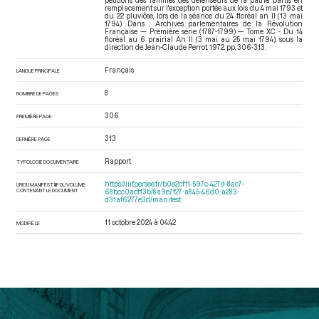
pétitions des familles des défenseurs de la patrie partis en
remplacement sur l'exception portée aux lois du 4 mai 1793 et
du 22 pluviôse, lors de la séance du 24 floréal an II (13 mai
1794). Dans : Archives parlementaires de la Révolution
Française — Première série (1787-1799) — Tome XC - Du 14
floréal au 6 prairial An II (3 mai au 25 mai 1794)
, sous la
direction de Jean-Claude Perrot. 1972. pp. 306-313.
Français
LANGUE PRINCIPALE
8
NOMBRE DE PAGES
306
PREMIÈRE PAGE
313
DERNIÈRE PAGE
Rapport
TYPOLOGIE DOCUMENTAIRE
https://iiif.persee.fr/b0e2cf11-597c-427d-8ac7-
URI DU MANIFEST IIIF DU VOLUME
CONTENANT LE DOCUMENT
68bcc0acf13b/8a9e7f27-a845-46d0-a283-
d31af6277e3d/manifest
11 octobre 2024 à 04:42
MODIFIÉ LE