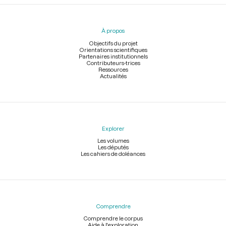
Menu
du
pied
À propos
de
page
Objectifs du projet
Orientations scientifiques
Partenaires institutionnels
Contributeurs-trices
Ressources
Actualités
Explorer
Les volumes
Les députés
Les cahiers de doléances
Comprendre
Comprendre le corpus
Aide à l'exploration