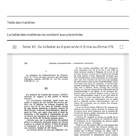
Table des matières
La table des matières ne contient aucune entrée.
V
Tome XC - Du 14 floréal au 6 prairial An II (3 mai au 25 mai 1794)
i
s
u
a
l
i
s
e
u
r
M
i
r
a
d
o