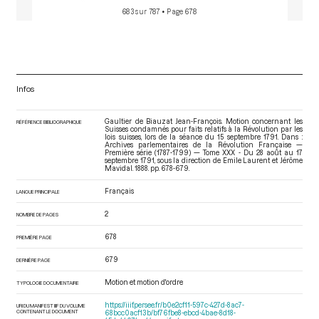
683 sur 787
• Page 678
Infos
Gaultier de Biauzat Jean-François. Motion concernant les
RÉFÉRENCE BIBLIOGRAPHIQUE
Suisses condamnés pour faits relatifs à la Révolution par les
lois suisses, lors de la séance du 15 septembre 1791. Dans :
Archives parlementaires de la Révolution Française —
Première série (1787-1799) — Tome XXX - Du 28 août au 17
septembre 1791
, sous la direction de Emile Laurent et Jérôme
Mavidal. 1888. pp. 678-679.
Français
LANGUE PRINCIPALE
2
NOMBRE DE PAGES
678
PREMIÈRE PAGE
679
DERNIÈRE PAGE
Motion et motion d'ordre
TYPOLOGIE DOCUMENTAIRE
https://iiif.persee.fr/b0e2cf11-597c-427d-8ac7-
URI DU MANIFEST IIIF DU VOLUME
CONTENANT LE DOCUMENT
68bcc0acf13b/bf76fbe8-ebcd-4bae-8d18-