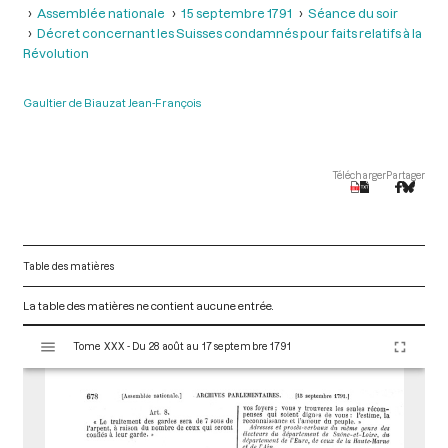
Assemblée nationale
15 septembre 1791
Séance du soir
Décret concernant les Suisses condamnés pour faits relatifs à la
Révolution
Gaultier de Biauzat Jean-François
Télécharger
Partager
Table des matières
La table des matières ne contient aucune entrée.
V
Tome XXX - Du 28 août au 17 septembre 1791
i
s
u
a
l