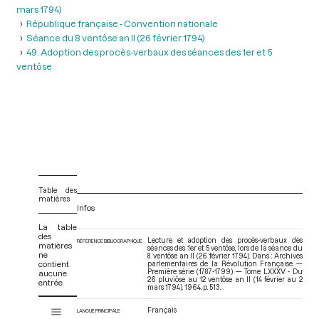
mars 1794)
République française - Convention nationale
Séance du 8 ventôse an II (26 février 1794)
49. Adoption des procès-verbaux des séances des 1er et 5
ventôse
Table des
matières
Infos
La table
des
Lecture et adoption des procès-verbaux des
RÉFÉRENCE BIBLIOGRAPHIQUE
matières
séances des 1er et 5 ventôse, lors de la séance du
ne
8 ventôse an II (26 février 1794). Dans : Archives
contient
parlementaires de la Révolution Française —
Première série (1787-1799) — Tome LXXXV - Du
aucune
26 pluviôse au 12 ventôse an II (14 février au 2
entrée.
mars 1794)
. 1964. p. 513.
V
Français
Tome LXXXV - Du 26 pluviôse au 12 ventôse an II (14 février au 2 mars 17
LANGUE PRINCIPALE
i