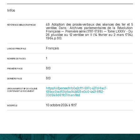
Infos
49. Adoption des procès-verbaux des séances des 1er et 5
RÉFÉRENCE BIBLIOGRAPHIQUE
ventôse. Dans : Archives parlementaires de la Révolution
Française — Première série (1787-1799) — Tome LXXXV - Du
26 pluviôse au 12 ventôse an II (14 février au 2 mars 1794)
.
1964. p. 513.
Français
LANGUE PRINCIPALE
1
NOMBRE DE PAGES
513
PREMIÈRE PAGE
513
DERNIÈRE PAGE
https://iiif.persee.fr/b0e2cf11-597c-427d-8ac7-
URI DU MANIFEST IIIF DU VOLUME
CONTENANT LE DOCUMENT
68bcc0acf13b/ba94b825-e3c0-4e21-8f82-
33d949d61fc7/manifest
10 octobre 2024 à 18:17
MODIFIÉ LE