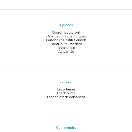
Menu
du
pied
À propos
de
page
Objectifs du projet
Orientations scientifiques
Partenaires institutionnels
Contributeurs-trices
Ressources
Actualités
Explorer
Les volumes
Les députés
Les cahiers de doléances
Comprendre