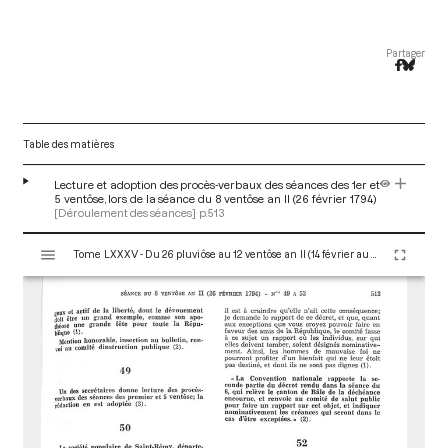
Partager
Table des matières
Lecture et adoption des procès-verbaux des séances des 1er et
5 ventôse, lors de la séance du 8 ventôse an II (26 février 1794)
[Déroulement des séances]
p.513
V
Tome LXXXV - Du 26 pluviôse au 12 ventôse an II (14 février au 2 mars 1794)
i
s
u
a
l
i
s
e
u
r