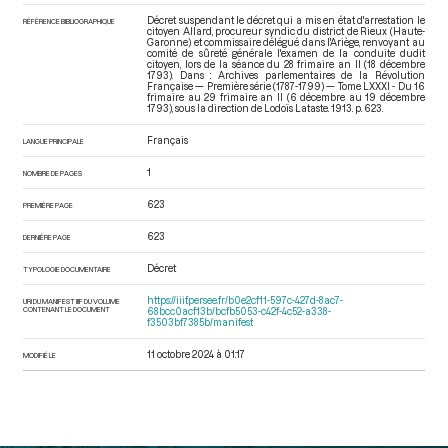
Décret suspendant le décret qui a mis en état d'arrestation le
RÉFÉRENCE BIBLIOGRAPHIQUE
citoyen Allard, procureur syndic du district de Rieux (Haute-
Garonne) et commissaire délégué dans l'Ariège, renvoyant au
comité de sûreté générale l'examen de la conduite dudit
citoyen, lors de la séance du 28 frimaire an II (18 décembre
1793). Dans : Archives parlementaires de la Révolution
Française — Première série (1787-1799) — Tome LXXXI - Du 16
frimaire au 29 frimaire an II (6 décembre au 19 décembre
1793)
, sous la direction de Lodoïs Lataste. 1913. p. 623.
Français
LANGUE PRINCIPALE
1
NOMBRE DE PAGES
623
PREMIÈRE PAGE
623
DERNIÈRE PAGE
Décret
TYPOLOGIE DOCUMENTAIRE
https://iiif.persee.fr/b0e2cf11-597c-427d-8ac7-
URI DU MANIFEST IIIF DU VOLUME
CONTENANT LE DOCUMENT
68bcc0acf13b/bcfb5053-c42f-4c52-a338-
f3503bf7385b/manifest
11 octobre 2024 à 01:17
MODIFIÉ LE