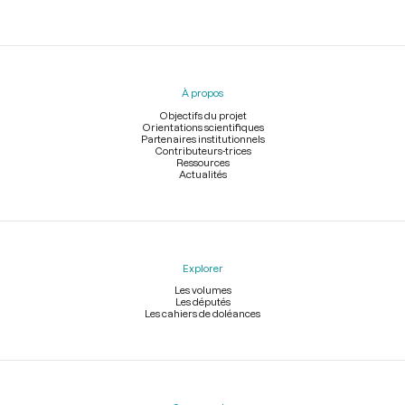
Menu
du
pied
À propos
de
page
Objectifs du projet
Orientations scientifiques
Partenaires institutionnels
Contributeurs-trices
Ressources
Actualités
Explorer
Les volumes
Les députés
Les cahiers de doléances