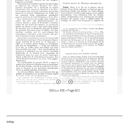
a
d
o
r
630 sur 835
• Page 623
Infos