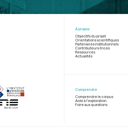
À propos
Objectifs du projet
Orientations scientifiques
Partenaires institutionnels
Contributeurs-trices
Ressources
Actualités
Menu
du
pied
de
Comprendre
page
Comprendre le corpus
Aide à l'exploration
Foire aux questions