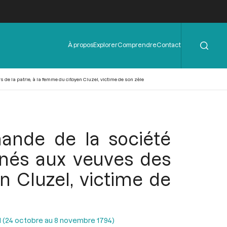
Rechercher
Menu
À propos
Explorer
Comprendre
Contact
de
l'en-
tête
de la patrie, à la femme du citoyen Cluzel, victime de son zèle
ande de la société
inés aux veuves des
n Cluzel, victime de
II (24 octobre au 8 novembre 1794)