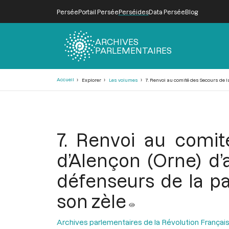
Persée
Portail Persée
Perséides
Data Persée
Blog
ARCHIVES
PARLEMENTAIRES
Fil
Accueil
Explorer
Les volumes
7. Renvoi au comité des Secours de l
d'Ariane
7. Renvoi au comi
d’Alençon (Orne) d
défenseurs de la pa
son zèle
Archives parlementaires de la Révolution Françai