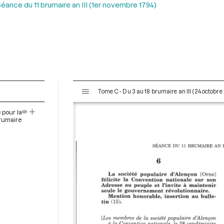
éance du 11 brumaire an III (1er novembre 1794)
V
Tome C - Du 3 au 18 brumaire an III (24 octobr
i
s
 pour la
u
brumaire
a
l
i
s
e
u
r
M
i
r