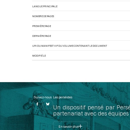
LANGUE PRINCIPALE
NOMBRE DE PAGES
PREMIÈRE PAGE
DERNIÈRE PAGE
URI DU MANIFEST IIIF DU VOLUME CONTENANT LE DOCUMENT
MODIFIÉ LE
Suivez-nous
Les perséides
Un dispositif pensé par Pers
partenariat avec des équipes 
En savoir plus