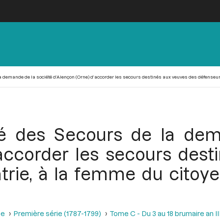
a demande de la société d’Alençon (Orne) d’accorder les secours destinés aux veuves des défenseurs 
té des Secours de la dem
’accorder les secours dest
trie, à la femme du citoye
se
Première série (1787-1799)
Tome C - Du 3 au 18 brumaire an I