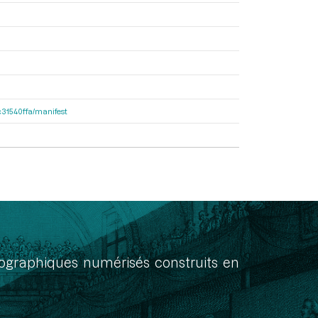
8c31540ffa/manifest
onographiques numérisés construits en