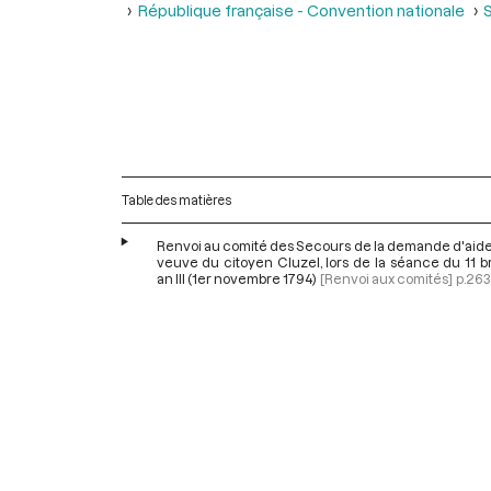
République française - Convention nationale
S
Table des matières
Renvoi au comité des Secours de la demande d'aide
veuve du citoyen Cluzel, lors de la séance du 11 
an III (1er novembre 1794)
[Renvoi aux comités]
p.263