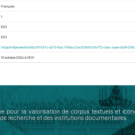
Français
1
263
263
https://iiif.persee.fr/b0e2cf11-597c-427d-8ac7-68bcc0acf13b/6c51b772-c6ec-4aee-bb9f-28
10 octobre 2024 à 18:31
ée pour la valorisation de corpus textuels et ic
de recherche et des institutions documentaires.