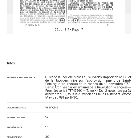
22 sur 817
• Page 17
Infos
Gillet de la Jaqueminière Louis Charles. Rapport de M. Gillet
RÉFÉRENCE BIBLIOGRAPHIQUE
de la Jacqueminière sur l'approvisionnement de Saint-
Domingue, en annexe de la séance du 12 novembre 1789.
Dans : Archives parlementaires de la Révolution Française —
Première série (1787-1799) — Tome X - Du 12 novembre au 24
décembre 1789
, sous la direction de Emile Laurent et Jérôme
Mavidal. 1878. pp. 17-30.
Français
LANGUE PRINCIPALE
14
NOMBRE DE PAGES
17
PREMIÈRE PAGE
30
DERNIÈRE PAGE