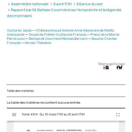
Assemblée nationale
9 avril 1791
Séance du soir
Rapport par M. Belzais-Courménil sur l’empreinte et la légende
des monnaies
Couturier Jacob
Châteaurenaud Antoine Anne Alexandre de Mailly,
marquis de
Goupil de Préfeln Guillaume François
Prieur de la Marne
Pierre Louis
Belzais de Courménil Nicolas Bernard
Bouche Charles-
François
Vernier Théodore
Télécharger
Partager
Table des matières
La table des matières ne contient aucune entrée.
V
Tome XXIV - Du 10 mars 1791 au 12 avril 1791
i
s
u