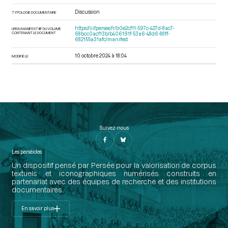
Discussion
TYPOLOGIE DOCUMENTAIRE
https://iiif.persee.fr/b0e2cf11-597c-427d-8ac7-
URI DU MANIFEST IIIF DU VOLUME
CONTENANT LE DOCUMENT
68bcc0acf13b/b406191f-53a6-48d6-88ff-
682155a31afc/manifest
10 octobre 2024 à 18:04
MODIFIÉ LE
Suivez-nous
Les perséides
Un dispositif pensé par Persée pour la valorisation de corpus
textuels et iconographiques numérisés construits en
partenariat avec des équipes de recherche et des institutions
documentaires.
En savoir plus