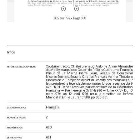
685 sur 774
• Page 680
Infos
Couturier Jacob, Châteaurenaud Antoine Anne Alexandre
RÉFÉRENCE BIBLIOGRAPHIQUE
de Mailly, marquis de, Goupil de Préfeln Guillaume François,
Prieur de la Marne Pierre Louis, Belzais de Courménil
Nicolas Bernard, Bouche Charles-François, Vernier Théodore.
Discussion du projet de décret du comité des monnaies sur
l’empreinte et la légende des monnaies, lors de la séance du 9
avril 1791. Dans : Archives parlementaires de la Révolution
Française — Première série (1787-1799) — Tome XXIV - Du 10
mars 1791 au 12 avril 1791
, sous la direction de Jérôme
Mavidal et Emile Laurent. 1886. pp. 680-681.
Français
LANGUE PRINCIPALE
2
NOMBRE DE PAGES
680
PREMIÈRE PAGE
681
DERNIÈRE PAGE