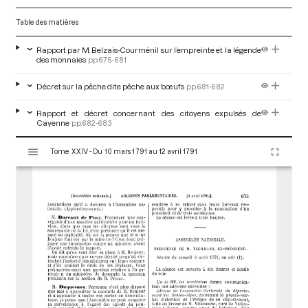
Table des matières
Rapport par M. Belzais-Courménil sur l’empreinte et la légende
des monnaies
pp.675-681
Décret sur la pêche dite pêche aux bœufs
pp.681-682
Rapport et décret concernant des citoyens expulsés de
Cayenne
pp.682-683
V
Tome XXIV - Du 10 mars 1791 au 12 avril 1791
i
s
u
a
l
i
s
e
u
r
M
i