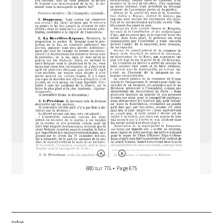
r
a
d
o
r
680 sur 774
• Page 675
Infos