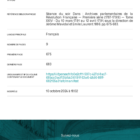
Séance du soir. Dans : Archives parlementaires de la
RÉFÉRENCE BIBLIOGRAPHIQUE
Révolution Française — Première série (1787-1799) — Tome
XXIV - Du 10 mars 1791 au 12 avril 1791
, sous la direction de
Jérôme Mavidal et Emile Laurent. 1886. pp. 675-683.
Français
LANGUE PRINCIPALE
9
NOMBRE DE PAGES
675
PREMIÈRE PAGE
683
DERNIÈRE PAGE
https://iiif.persee.fr/b0e2cf11-597c-427d-8ac7-
URI DU MANIFEST IIIF DU VOLUME
CONTENANT LE DOCUMENT
68bcc0acf13b/b406191f-53a6-48d6-88ff-
682155a31afc/manifest
10 octobre 2024 à 18:02
MODIFIÉ LE
Suivez-nous