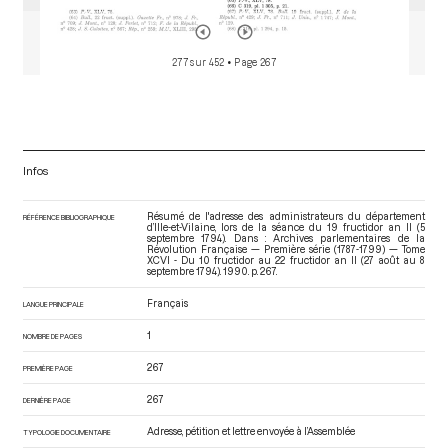
277 sur 452
• Page 267
Infos
Résumé de l'adresse des administrateurs du département
RÉFÉRENCE BIBLIOGRAPHIQUE
d’Ille-et-Vilaine, lors de la séance du 19 fructidor an II (5
septembre 1794). Dans : Archives parlementaires de la
Révolution Française — Première série (1787-1799) — Tome
XCVI - Du 10 fructidor au 22 fructidor an II (27 août au 8
septembre 1794)
. 1990. p. 267.
Français
LANGUE PRINCIPALE
1
NOMBRE DE PAGES
267
PREMIÈRE PAGE
267
DERNIÈRE PAGE
Adresse, pétition et lettre envoyée à l’Assemblée
TYPOLOGIE DOCUMENTAIRE