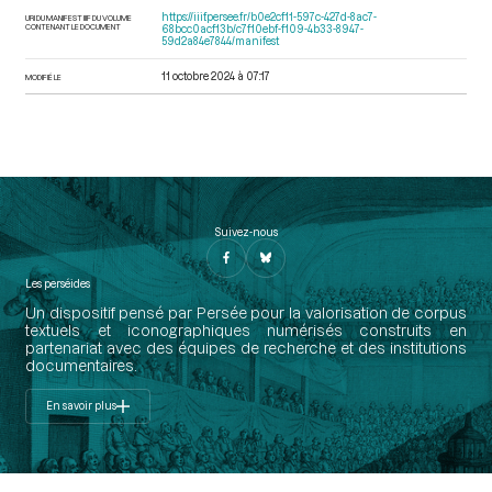
https://iiif.persee.fr/b0e2cf11-597c-427d-8ac7-
URI DU MANIFEST IIIF DU VOLUME
CONTENANT LE DOCUMENT
68bcc0acf13b/c7f10ebf-f109-4b33-8947-
59d2a84e7844/manifest
11 octobre 2024 à 07:17
MODIFIÉ LE
Suivez-nous
Les perséides
Un dispositif pensé par Persée pour la valorisation de corpus
textuels et iconographiques numérisés construits en
partenariat avec des équipes de recherche et des institutions
documentaires.
En savoir plus