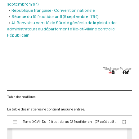
septembre 1794)
République française - Convention nationale
Séance du 19 fructidor an II (5 septembre 1794)
41. Renvoi au comité de Sûreté générale de la plainte des
administrateurs du département d’Ille-et-Vilaine contre le
Républicain
Télécharger
Partager
Table des matières
La table des matières ne contient aucune entrée.
V
Tome XCVI - Du 10 fructidor au 22 fructidor an II (27 août au 8 septembre 1794)
i
s
u