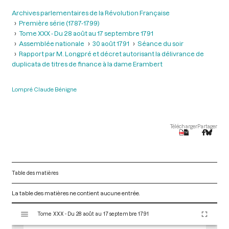
Archives parlementaires de la Révolution Française
Première série (1787-1799)
Tome XXX - Du 28 août au 17 septembre 1791
Assemblée nationale
30 août 1791
Séance du soir
Rapport par M. Longpré et décret autorisant la délivrance de
duplicata de titres de finance à la dame Erambert
Lompré Claude Bénigne
Télécharger
Partager
Table des matières
La table des matières ne contient aucune entrée.
V
Tome XXX - Du 28 août au 17 septembre 1791
i
s