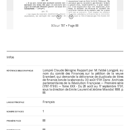
93 sur 787
• Page 88
Infos
Lompré Claude Bénigne. Rapport par M. l'abbé Longpré, au
RÉFÉRENCE BIBLIOGRAPHIQUE
nom du comité des Finances, sur la pétition de la veuve
Erambert, qui demande la délivrance de duplicata de titres
de finance, lors de la séance du 30 août 1791. Dans : Archives
parlementaires de la Révolution Française — Première série
(1787-1799) — Tome XXX - Du 28 août au 17 septembre 1791
,
sous la direction de Emile Laurent et Jérôme Mavidal. 1888. p.
88.
Français
LANGUE PRINCIPALE
1
NOMBRE DE PAGES
88
PREMIÈRE PAGE
88
DERNIÈRE PAGE