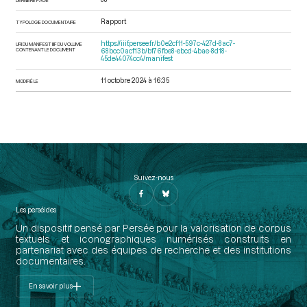
Rapport
TYPOLOGIE DOCUMENTAIRE
https://iiif.persee.fr/b0e2cf11-597c-427d-8ac7-
URI DU MANIFEST IIIF DU VOLUME
CONTENANT LE DOCUMENT
68bcc0acf13b/bf76fbe8-ebcd-4bae-8d18-
45de44074cc4/manifest
11 octobre 2024 à 16:35
MODIFIÉ LE
Suivez-nous
Les perséides
Un dispositif pensé par Persée pour la valorisation de corpus
textuels et iconographiques numérisés construits en
partenariat avec des équipes de recherche et des institutions
documentaires.
En savoir plus