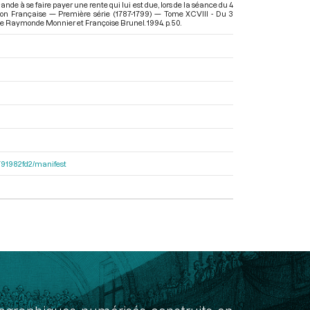
de à se faire payer une rente qui lui est due, lors de la séance du 4
tion Française — Première série (1787-1799) — Tome XCVIII - Du 3
n de Raymonde Monnier et Françoise Brunel. 1994. p. 50.
9791982fd2/manifest