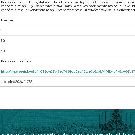
Renvoi au comité de Législation de la pétition de la citoyenne Geneviève Lecanu qui deman
vendémiaire an III (25 septembre 1794). Dans : Archives parlementaires de la Révolu
vendémiaire au 17 vendémiaire an III (24 septembre au 8 octobre 1794)
, sous la directio
Français
1
50
50
Renvoi aux comités
https://iiif.persee.fr/b0e2cf11-597c-427d-8ac7-68bcc0acf13b/40b6c3bf-44db-4c4f-8c06-7c
11 octobre 2024 à 07:21