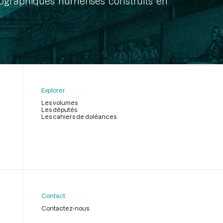
onographiques numérisés construits en
Explorer
Les volumes
Les députés
Les cahiers de doléances
Contact
Contactez-nous