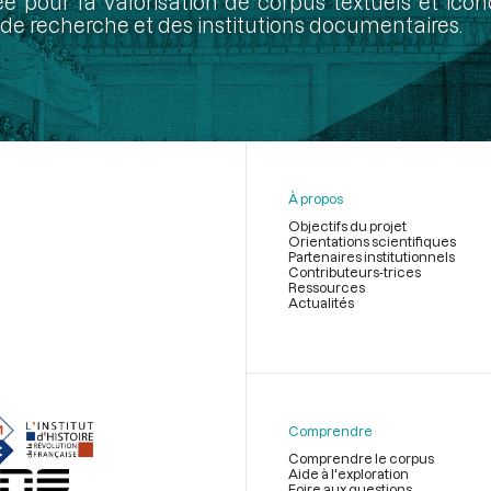
ée pour la valorisation de corpus textuels et ic
de recherche et des institutions documentaires.
À propos
Objectifs du projet
Orientations scientifiques
Partenaires institutionnels
Contributeurs-trices
Ressources
Actualités
Menu
du
pied
de
Comprendre
page
Comprendre le corpus
Aide à l'exploration
Foire aux questions