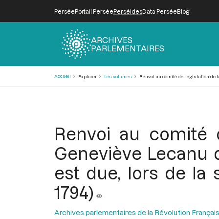
Persée
Portail Persée
Perséides
Data Persée
Blog
ARCHIVES
PARLEMENTAIRES
Fil
Accueil
Explorer
Les volumes
Renvoi au comité de Législation de la
d'Ariane
Renvoi au comité d
Geneviève Lecanu q
est due, lors de la
1794)
Archives parlementaires de la Révolution Françai