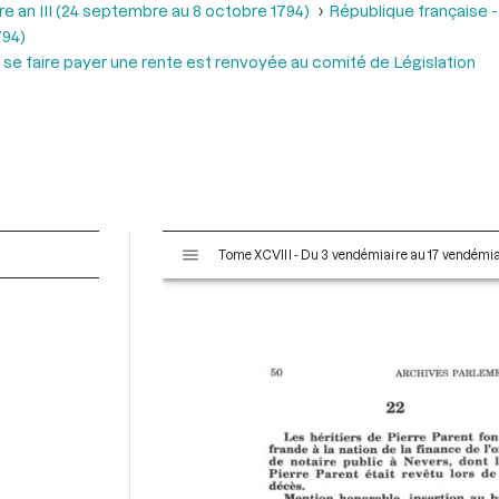
e an III (24 septembre au 8 octobre 1794)
République française -
794)
 se faire payer une rente est renvoyée au comité de Législation
V
Tome XCVIII - Du 3 vendémiaire au 17 vendémiai
i
s
u
a
l
i
s
e
u
r