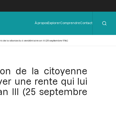
Rechercher
Menu
À propos
Explorer
Comprendre
Contact
de
l'en-
tête
rs de la séance du 4 vendémiaire an III (25 septembre 1794)
ion de la citoyenne
r une rente qui lui
an III (25 septembre