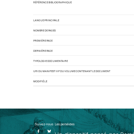
RÉFÉRENCE BIBLIOGRAPHIQUE
LANGUE PRINCIPALE
NOMBRE DE PAGES
PREMIÈRE PAGE
DERNIÈRE PAGE
TYPOLOGIE DOCUMENTAIRE
URI DU MANIFEST IIIF DU VOLUME CONTENANT LE DOCUMENT
MODIFIÉ LE
Suivez-nous
Les perséides