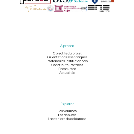
Menu
du
pied
À propos
de
page
Objectifs du projet
Orientations scientifiques
Partenaires institutionnels
Contributeurs-trices
Ressources
Actualités
Explorer
Les volumes
Les députés
Les cahiers de doléances