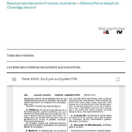
Beauharnais Alexandre François, vicomte de
Elbhecq Pierre-Joseph du
Chambge, baron d'
Télécharger
Partager
Table des matières
La table des matières ne contient aucune entrée.
V
Tome XXVII - Du 6 juin au 5 juillet 1791
i
s
u
a
l
i
s
e
u
r