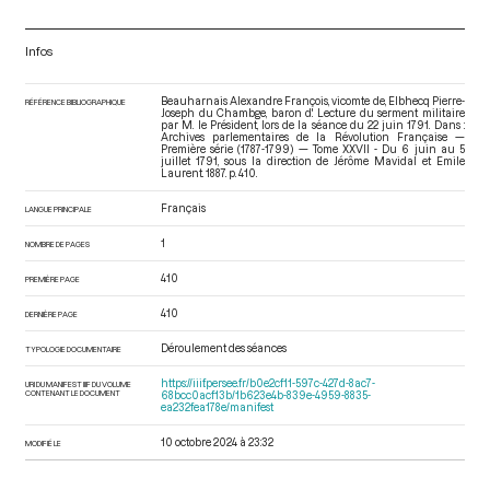
Infos
Beauharnais Alexandre François, vicomte de, Elbhecq Pierre-
RÉFÉRENCE BIBLIOGRAPHIQUE
Joseph du Chambge, baron d'. Lecture du serment militaire
par M. le Président, lors de la séance du 22 juin 1791. Dans :
Archives parlementaires de la Révolution Française —
Première série (1787-1799) — Tome XXVII - Du 6 juin au 5
juillet 1791
, sous la direction de Jérôme Mavidal et Emile
Laurent. 1887. p. 410.
Français
LANGUE PRINCIPALE
1
NOMBRE DE PAGES
410
PREMIÈRE PAGE
410
DERNIÈRE PAGE
Déroulement des séances
TYPOLOGIE DOCUMENTAIRE
https://iiif.persee.fr/b0e2cf11-597c-427d-8ac7-
URI DU MANIFEST IIIF DU VOLUME
CONTENANT LE DOCUMENT
68bcc0acf13b/1b623e4b-839e-4959-8835-
ea232fea178e/manifest
10 octobre 2024 à 23:32
MODIFIÉ LE