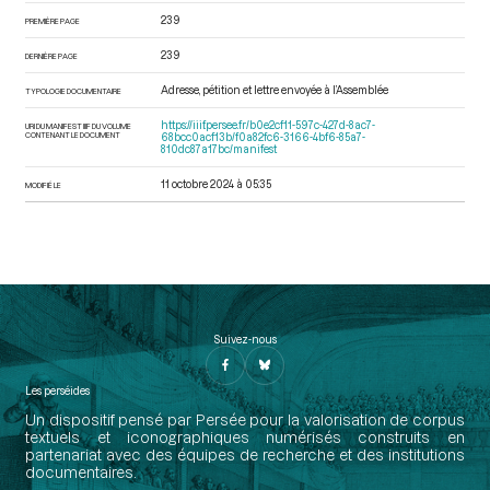
239
PREMIÈRE PAGE
239
DERNIÈRE PAGE
Adresse, pétition et lettre envoyée à l’Assemblée
TYPOLOGIE DOCUMENTAIRE
https://iiif.persee.fr/b0e2cf11-597c-427d-8ac7-
URI DU MANIFEST IIIF DU VOLUME
CONTENANT LE DOCUMENT
68bcc0acf13b/f0a82fc6-3166-4bf6-85a7-
810dc87a17bc/manifest
11 octobre 2024 à 05:35
MODIFIÉ LE
Suivez-nous
Les perséides
Un dispositif pensé par Persée pour la valorisation de corpus
textuels et iconographiques numérisés construits en
partenariat avec des équipes de recherche et des institutions
documentaires.