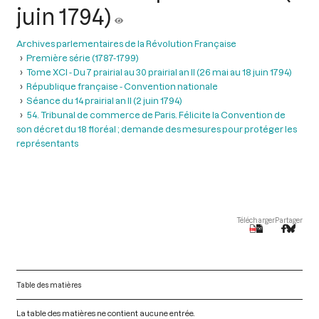
juin 1794)
Archives parlementaires de la Révolution Française
Première série (1787-1799)
Tome XCI - Du 7 prairial au 30 prairial an II (26 mai au 18 juin 1794)
République française - Convention nationale
Séance du 14 prairial an II (2 juin 1794)
54. Tribunal de commerce de Paris. Félicite la Convention de
son décret du 18 floréal ; demande des mesures pour protéger les
représentants
Télécharger
Partager
Table des matières
La table des matières ne contient aucune entrée.