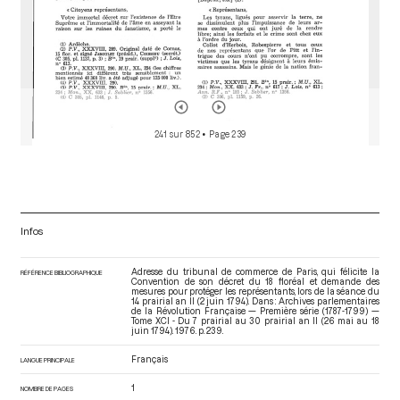
241 sur 852
• Page 239
Infos
Adresse du tribunal de commerce de Paris, qui félicite la
RÉFÉRENCE BIBLIOGRAPHIQUE
Convention de son décret du 18 floréal et demande des
mesures pour protéger les représentants, lors de la séance du
14 prairial an II (2 juin 1794). Dans : Archives parlementaires
de la Révolution Française — Première série (1787-1799) —
Tome XCI - Du 7 prairial au 30 prairial an II (26 mai au 18
juin 1794)
. 1976. p. 239.
Français
LANGUE PRINCIPALE
1
NOMBRE DE PAGES