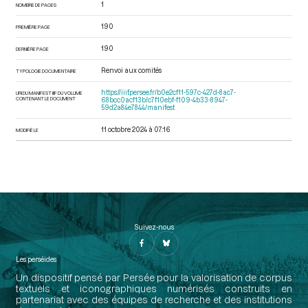
1
NOMBRE DE PAGES
190
PREMIÈRE PAGE
190
DERNIÈRE PAGE
Renvoi aux comités
TYPOLOGIE DOCUMENTAIRE
https://iiif.persee.fr/b0e2cf11-597c-427d-8ac7-
URI DU MANIFEST IIIF DU VOLUME
CONTENANT LE DOCUMENT
68bcc0acf13b/c7f10ebf-f109-4b33-8947-
59d2a84e7844/manifest
11 octobre 2024 à 07:16
MODIFIÉ LE
Suivez-nous
Les perséides
Un dispositif pensé par Persée pour la valorisation de corpus
textuels et iconographiques numérisés construits en
partenariat avec des équipes de recherche et des institutions