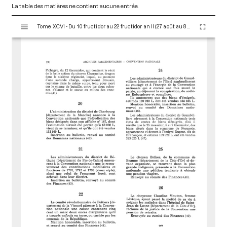
La table des matières ne contient aucune entrée.
V
Tome XCVI - Du 10 fructidor au 22 fructidor an II (27 août au 8 septembre 1794)
i
s
u
a
l
i
s
e
u
r
M
i
r
a
d
o
r