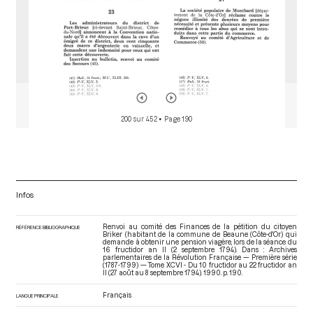
200 sur 452
• Page 190
Infos
Renvoi au comité des Finances de la pétition du citoyen
RÉFÉRENCE BIBLIOGRAPHIQUE
Briker (habitant de la commune de Beaune (Côte-d'Or) qui
demande à obtenir une pension viagère, lors de la séance du
16 fructidor an II (2 septembre 1794). Dans : Archives
parlementaires de la Révolution Française — Première série
(1787-1799) — Tome XCVI - Du 10 fructidor au 22 fructidor an
II (27 août au 8 septembre 1794)
. 1990. p. 190.
Français
LANGUE PRINCIPALE