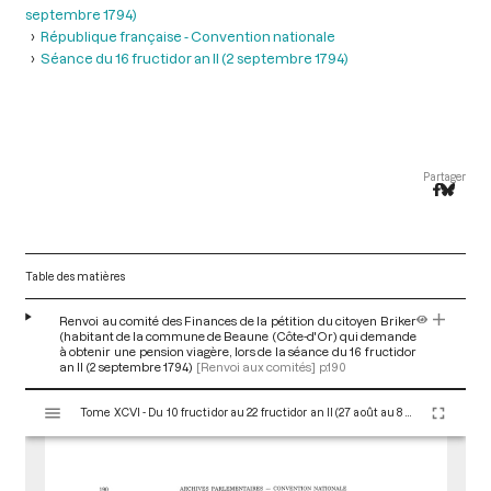
septembre 1794)
République française - Convention nationale
Séance du 16 fructidor an II (2 septembre 1794)
Partager
Table des matières
Renvoi au comité des Finances de la pétition du citoyen Briker
(habitant de la commune de Beaune (Côte-d'Or) qui demande
à obtenir une pension viagère, lors de la séance du 16 fructidor
an II (2 septembre 1794)
[Renvoi aux comités]
p.190
V
Tome XCVI - Du 10 fructidor au 22 fructidor an II (27 août au 8 septembre 1794)
i
s
u
a