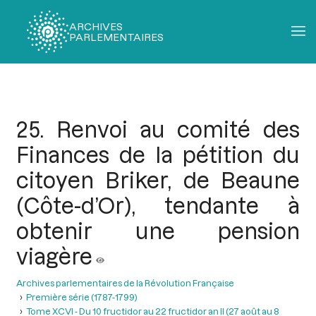
ARCHIVES
PARLEMENTAIRES
Fil
d'Ariane
25. Renvoi au comité des
Finances de la pétition du
citoyen Briker, de Beaune
(Côte-d’Or), tendante à
obtenir une pension
viagère
Archives parlementaires de la Révolution Française
Première série (1787-1799)
Tome XCVI - Du 10 fructidor au 22 fructidor an II (27 août au 8