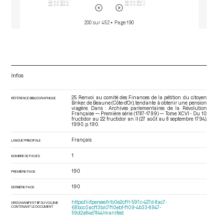
200 sur 452
• Page 190
Infos
25. Renvoi au comité des Finances de la pétition du citoyen
RÉFÉRENCE BIBLIOGRAPHIQUE
Briker, de Beaune (Côte-d’Or), tendante à obtenir une pension
viagère. Dans : Archives parlementaires de la Révolution
Française — Première série (1787-1799) — Tome XCVI - Du 10
fructidor au 22 fructidor an II (27 août au 8 septembre 1794)
.
1990. p. 190.
Français
LANGUE PRINCIPALE
1
NOMBRE DE PAGES
190
PREMIÈRE PAGE
190
DERNIÈRE PAGE
https://iiif.persee.fr/b0e2cf11-597c-427d-8ac7-
URI DU MANIFEST IIIF DU VOLUME
CONTENANT LE DOCUMENT
68bcc0acf13b/c7f10ebf-f109-4b33-8947-
59d2a84e7844/manifest