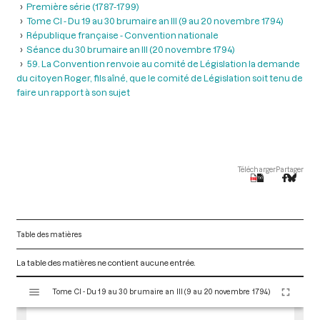
Première série (1787-1799)
Tome CI - Du 19 au 30 brumaire an III (9 au 20 novembre 1794)
République française - Convention nationale
Séance du 30 brumaire an III (20 novembre 1794)
59. La Convention renvoie au comité de Législation la demande
du citoyen Roger, fils aîné, que le comité de Législation soit tenu de
faire un rapport à son sujet
Télécharger
Partager
Table des matières
La table des matières ne contient aucune entrée.
V
Tome CI - Du 19 au 30 brumaire an III (9 au 20 novembre 1794)
i
s