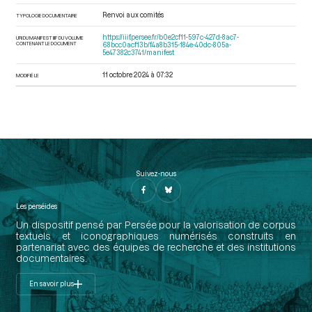
Renvoi aux comités
TYPOLOGIE DOCUMENTAIRE
https://iiif.persee.fr/b0e2cf11-597c-427d-8ac7-
URI DU MANIFEST IIIF DU VOLUME
CONTENANT LE DOCUMENT
68bcc0acf13b/f4a8b315-184e-40dc-805a-
5e47382c3741/manifest
11 octobre 2024 à 07:32
MODIFIÉ LE
Suivez-nous
Les perséides
Un dispositif pensé par Persée pour la valorisation de corpus
textuels et iconographiques numérisés construits en
partenariat avec des équipes de recherche et des institutions
documentaires.
En savoir plus