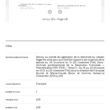
441 sur 524
• Page 439
Infos
Renvoi au comité de Législation de la demande du citoyen
RÉFÉRENCE BIBLIOGRAPHIQUE
Roger, fils aîné, pour qu'il soit fait rapport à son sujet, lors de la
séance du 30 brumaire an III (20 novembre 1794). Dans :
Archives parlementaires de la Révolution Française —
Première série (1787-1799) — Tome CI - Du 19 au 30 brumaire
an III (9 au 20 novembre 1794)
, sous la direction de Françoise
Brunel et Marie-Claude Baron et Corinne Gomez-Le
Chevanton. 2005. p. 439.
Français
LANGUE PRINCIPALE
1
NOMBRE DE PAGES
439
PREMIÈRE PAGE
439
DERNIÈRE PAGE