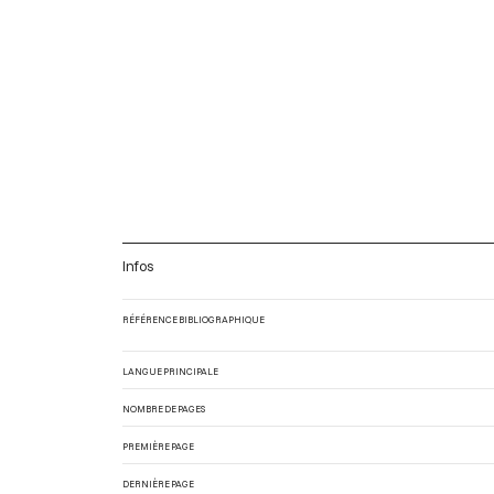
Infos
RÉFÉRENCE BIBLIOGRAPHIQUE
LANGUE PRINCIPALE
NOMBRE DE PAGES
PREMIÈRE PAGE
DERNIÈRE PAGE