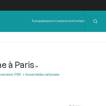
Rechercher
Menu
À propos
Explorer
Comprendre
Contact
de
l'en-
tête
e à Paris
novembre 1790
Assemblée nationale