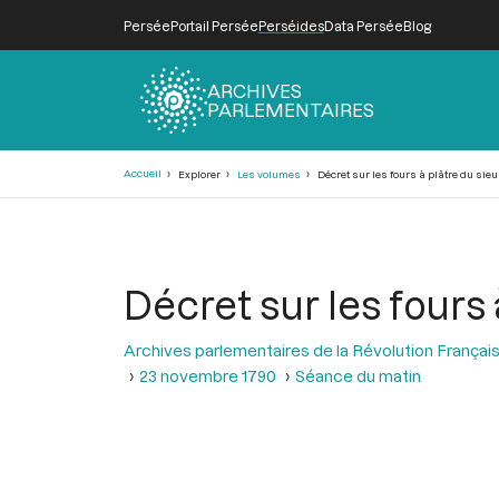
Persée
Portail Persée
Perséides
Data Persée
Blog
ARCHIVES
PARLEMENTAIRES
Fil
Accueil
Explorer
Les volumes
Décret sur les fours à plâtre du si
d'Ariane
Décret sur les fours
Archives parlementaires de la Révolution Françai
23 novembre 1790
Séance du matin