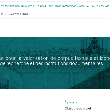
https://iiif.persee.fr/b0e2cf11-597c-427d-8ac7-68bcc0acf13b/cce674c9-6436-407d-ac12-4
10 octobre 2024 à 18:02
ée pour la valorisation de corpus textuels et ic
de recherche et des institutions documentaires.
À propos
Objectifs du projet