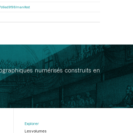
1b7d6ed9f98/manifest
onographiques numérisés construits en
Explorer
Les volumes