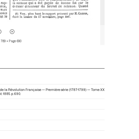
 789
• Page 690
s de la Révolution Française — Première série (1787-1799) — Tome XX
. 1885. p. 690.