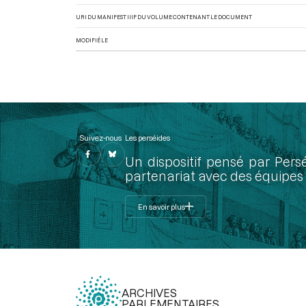
URI DU MANIFEST IIIF DU VOLUME CONTENANT LE DOCUMENT
MODIFIÉ LE
Suivez-nous
Les perséides
Un dispositif pensé par Pers
partenariat avec des équipes 
En savoir plus
ARCHIVES
PARLEMENTAIRES