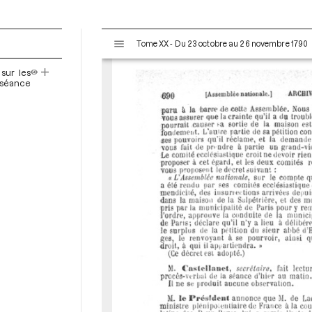
V
Tome XX - Du 23 octobre au 26 novembre 1790
i
s
sur les
u
a séance
a
l
i
s
e
u
r
M
i
r
a
d
o
r