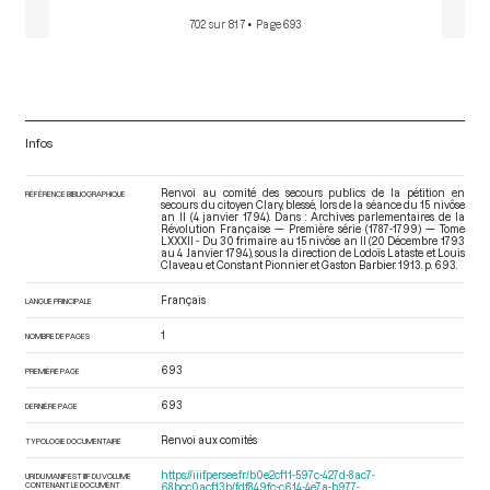
702 sur 817
• Page 693
Infos
Renvoi au comité des secours publics de la pétition en
RÉFÉRENCE BIBLIOGRAPHIQUE
secours du citoyen Clary, blessé, lors de la séance du 15 nivôse
an II (4 janvier 1794). Dans : Archives parlementaires de la
Révolution Française — Première série (1787-1799) — Tome
LXXXII - Du 30 frimaire au 15 nivôse an II (20 Décembre 1793
au 4 Janvier 1794)
, sous la direction de Lodoïs Lataste et Louis
Claveau et Constant Pionnier et Gaston Barbier. 1913. p. 693.
Français
LANGUE PRINCIPALE
1
NOMBRE DE PAGES
693
PREMIÈRE PAGE
693
DERNIÈRE PAGE
Renvoi aux comités
TYPOLOGIE DOCUMENTAIRE
https://iiif.persee.fr/b0e2cf11-597c-427d-8ac7-
URI DU MANIFEST IIIF DU VOLUME
CONTENANT LE DOCUMENT
68bcc0acf13b/fdf849fc-c614-4e7a-b977-