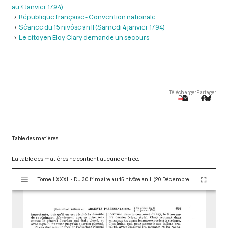
au 4 Janvier 1794)
République française - Convention nationale
Séance du 15 nivôse an II (Samedi 4 janvier 1794)
Le citoyen Eloy Clary demande un secours
Télécharger
Partager
Table des matières
La table des matières ne contient aucune entrée.
V
Tome LXXXII - Du 30 frimaire au 15 nivôse an II (20 Décembre 1793 au 4 Janvier 1794)
i
s
u
a
l