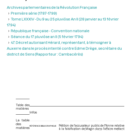
Archives parlementaires de la Révolution Française
Première série (1787-1799)
Tome LXXXIV - Du 9 au 25 pluviôse An II (28 janvier au 13 février
1794)
République française - Convention nationale
Séance du 17 pluviôse an II (5 février 1794)
47. Décret autorisant Hérard, représentant, à témoigner à
Auxerre dans le procès intenté contre Edme Drège, secrétaire du
district de Sens (Rapporteur : Cambacérès)
Table des
matières
Infos
La table
des
Pétition de l'accusateur public de l'Yonne relative
RÉFÉRENCE BIBLIOGRAPHIQUE
matières
à la falsification de Magin dans l'affaire mettant