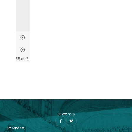
353 sur 782
• Page 327
Suivez-nous
Les perséides