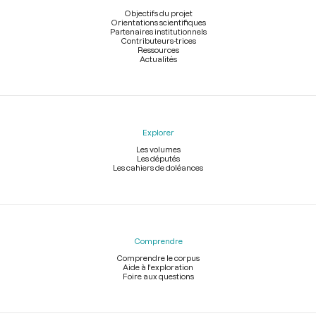
page
Objectifs du projet
Orientations scientifiques
Partenaires institutionnels
Contributeurs-trices
Ressources
Actualités
Explorer
Les volumes
Les députés
Les cahiers de doléances
Comprendre
Comprendre le corpus
Aide à l'exploration
Foire aux questions