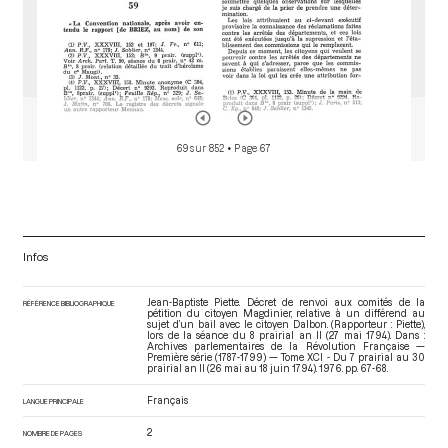
69 sur 852
• Page 67
Infos
Jean-Baptiste Piette. Décret de renvoi aux comités de la
RÉFÉRENCE BIBLIOGRAPHIQUE
pétition du citoyen Magdinier, relative à un différend au
sujet d’un bail avec le citoyen Dalbon. (Rapporteur : Piette),
lors de la séance du 8 prairial an II (27 mai 1794). Dans :
Archives parlementaires de la Révolution Française —
Première série (1787-1799) — Tome XCI - Du 7 prairial au 30
prairial an II (26 mai au 18 juin 1794)
. 1976. pp. 67-68.
Français
LANGUE PRINCIPALE
2
NOMBRE DE PAGES