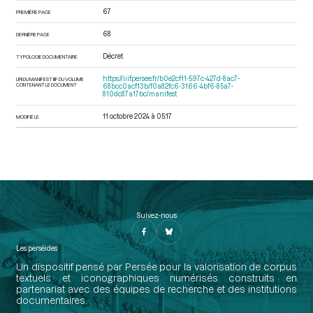
67
PREMIÈRE PAGE
68
DERNIÈRE PAGE
Décret
TYPOLOGIE DOCUMENTAIRE
https://iiif.persee.fr/b0e2cf11-597c-427d-8ac7-
URI DU MANIFEST IIIF DU VOLUME
CONTENANT LE DOCUMENT
68bcc0acf13b/f0a82fc6-3166-4bf6-85a7-
810dc87a17bc/manifest
11 octobre 2024 à 05:17
MODIFIÉ LE
Suivez-nous
Les perséides
Un dispositif pensé par Persée pour la valorisation de corpus
textuels et iconographiques numérisés construits en
partenariat avec des équipes de recherche et des institutions
documentaires.