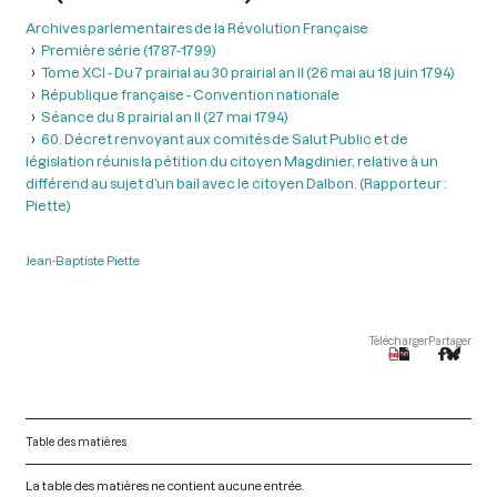
Archives parlementaires de la Révolution Française
Première série (1787-1799)
Tome XCI - Du 7 prairial au 30 prairial an II (26 mai au 18 juin 1794)
République française - Convention nationale
Séance du 8 prairial an II (27 mai 1794)
60. Décret renvoyant aux comités de Salut Public et de
législation réunis la pétition du citoyen Magdinier, relative à un
différend au sujet d’un bail avec le citoyen Dalbon. (Rapporteur :
Piette)
Jean-Baptiste Piette
Télécharger
Partager
Table des matières
La table des matières ne contient aucune entrée.