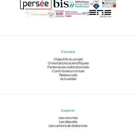
Menu
du
pied
À propos
de
page
Objectifs du projet
Orientations scientifiques
Partenaires institutionnels
Contributeurs-trices
Ressources
Actualités
Explorer
Les volumes
Les députés
Les cahiers de doléances