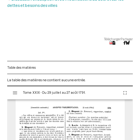
dettes et besoins des villes
Télécharger
Partager
Table des matières
La table des matières ne contient aucune entrée.
V
Tome XXIX - Du 29 juillet au 27 août 1791.
i
s
u
a
l
i
s
e