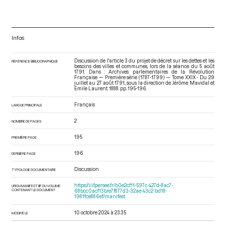
Infos
Discussion de l'article 3 du projet de décret sur les dettes et les
RÉFÉRENCE BIBLIOGRAPHIQUE
besoins des villes et communes, lors de la séance du 5 août
1791. Dans : Archives parlementaires de la Révolution
Française — Première série (1787-1799) — Tome XXIX - Du 29
juillet au 27 août 1791.
, sous la direction de Jérôme Mavidal et
Emile Laurent. 1888. pp. 195-196.
Français
LANGUE PRINCIPALE
2
NOMBRE DE PAGES
195
PREMIÈRE PAGE
196
DERNIÈRE PAGE
Discussion
TYPOLOGIE DOCUMENTAIRE
https://iiif.persee.fr/b0e2cf11-597c-427d-8ac7-
URI DU MANIFEST IIIF DU VOLUME
CONTENANT LE DOCUMENT
68bcc0acf13b/e7f877d3-32ae-43c2-bd18-
1981fce886ef/manifest
10 octobre 2024 à 23:35
MODIFIÉ LE