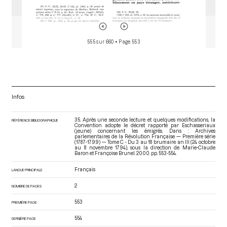
555 sur 660
• Page 553
Infos
35. Après une seconde lecture et quelques modifications, la
RÉFÉRENCE BIBLIOGRAPHIQUE
Convention adopte le décret rapporté par Eschasseriaux
(jeune) concernant les émigrés. Dans : Archives
parlementaires de la Révolution Française — Première série
(1787-1799) — Tome C - Du 3 au 18 brumaire an III (24 octobre
au 8 novembre 1794)
, sous la direction de Marie-Claude
Baron et Françoise Brunel. 2000. pp. 553-554.
Français
LANGUE PRINCIPALE
2
NOMBRE DE PAGES
553
PREMIÈRE PAGE
554
DERNIÈRE PAGE