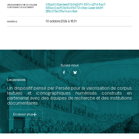
https://iiif.persee.fr/b0e2cf11-597c-427d-8ac7-
URI DU MANIFEST IIIF DU VOLUME
CONTENANT LE DOCUMENT
68bcc0acf13b/6c51b772-c6ec-4aee-bb9f-
288c31540ffa/manifest
10 octobre 2024 à 18:31
MODIFIÉ LE
Suivez-nous
Les perséides
Un dispositif pensé par Persée pour la valorisation de corpus
textuels et iconographiques numérisés construits en
partenariat avec des équipes de recherche et des institutions
documentaires.
En savoir plus