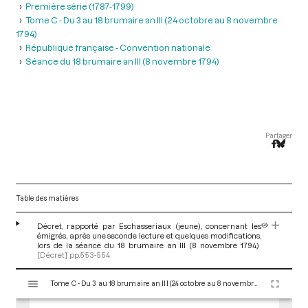
Première série (1787-1799)
Tome C - Du 3 au 18 brumaire an III (24 octobre au 8 novembre
1794)
République française - Convention nationale
Séance du 18 brumaire an III (8 novembre 1794)
Partager
Table des matières
Décret, rapporté par Eschasseriaux (jeune), concernant les
émigrés, après une seconde lecture et quelques modifications,
lors de la séance du 18 brumaire an III (8 novembre 1794)
[Décret]
pp.553-554
V
Tome C - Du 3 au 18 brumaire an III (24 octobre au 8 novembre 1794)
i
s