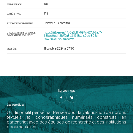
148
PREMIÈRE PAGE
149
DERNIÈRE PAGE
Renvoi aux comités
TYPOLOGIE DOCUMENTAIRE
https://iiif.persee.fr/b0e2cf11-597c-427d-8ac7-
URI DU MANIFEST IIIF DU VOLUME
CONTENANT LE DOCUMENT
68bcc0acf13b/f4a8b315-184e-40dc-805a-
5e47382c3741/manifest
11 octobre 2024 à 07:30
MODIFIÉ LE
Suivez-nous
Les perséides
Un dispositif pensé par Persée pour la valorisation de corpus
textuels et iconographiques numérisés construits en
partenariat avec des équipes de recherche et des institutions
documentaires.