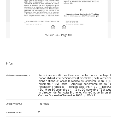
150 sur 524
• Page 148
Infos
Renvoi au comité des Finances de l'annonce de l'agent
RÉFÉRENCE BIBLIOGRAPHIQUE
national du district de Vendôme (Loir-et-Cher) de la vente des
biens nationaux, lors de la séance du 22 brumaire an III (12
novembre 1794). Dans : Archives parlementaires de la
Révolution Française — Première série (1787-1799) — Tome CI
- Du 19 au 30 brumaire an III (9 au 20 novembre 1794)
, sous
la direction de Françoise Brunel et Marie-Claude Baron et
Corinne Gomez-Le Chevanton. 2005. pp. 148-149.
Français
LANGUE PRINCIPALE
2
NOMBRE DE PAGES