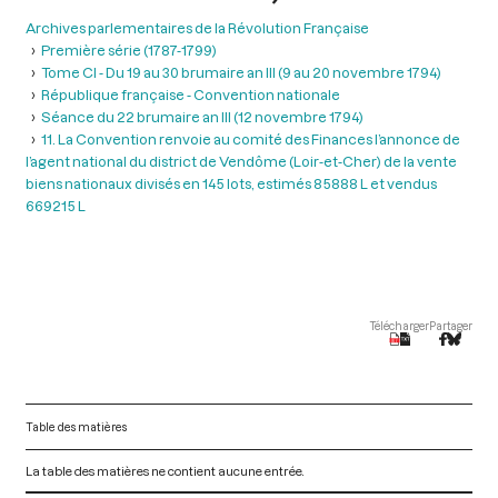
Archives parlementaires de la Révolution Française
Première série (1787-1799)
Tome CI - Du 19 au 30 brumaire an III (9 au 20 novembre 1794)
République française - Convention nationale
Séance du 22 brumaire an III (12 novembre 1794)
11. La Convention renvoie au comité des Finances l’annonce de
l’agent national du district de Vendôme (Loir-et-Cher) de la vente
biens nationaux divisés en 145 lots, estimés 85888 L et vendus
669215 L
Télécharger
Partager
Table des matières
La table des matières ne contient aucune entrée.