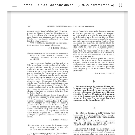
V
Tome CI - Du 19 au 30 brumaire an III (9 au 20 novembre 1794)
i
s
u
a
l
i
s
e
u
r
M
i
r
a
d
o
r