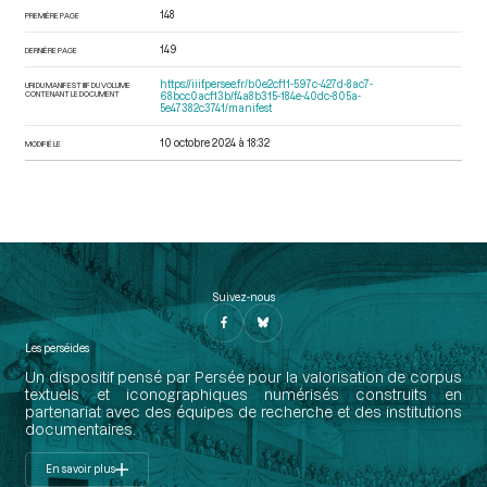
148
PREMIÈRE PAGE
149
DERNIÈRE PAGE
https://iiif.persee.fr/b0e2cf11-597c-427d-8ac7-
URI DU MANIFEST IIIF DU VOLUME
CONTENANT LE DOCUMENT
68bcc0acf13b/f4a8b315-184e-40dc-805a-
5e47382c3741/manifest
10 octobre 2024 à 18:32
MODIFIÉ LE
Suivez-nous
Les perséides
Un dispositif pensé par Persée pour la valorisation de corpus
textuels et iconographiques numérisés construits en
partenariat avec des équipes de recherche et des institutions
documentaires.
En savoir plus