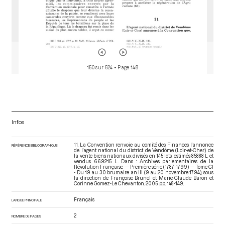
150 sur 524
• Page 148
Infos
11. La Convention renvoie au comité des Finances l’annonce
RÉFÉRENCE BIBLIOGRAPHIQUE
de l’agent national du district de Vendôme (Loir-et-Cher) de
la vente biens nationaux divisés en 145 lots, estimés 85888 L et
vendus 669215 L. Dans : Archives parlementaires de la
Révolution Française — Première série (1787-1799) — Tome CI
- Du 19 au 30 brumaire an III (9 au 20 novembre 1794)
, sous
la direction de Françoise Brunel et Marie-Claude Baron et
Corinne Gomez-Le Chevanton. 2005. pp. 148-149.
Français
LANGUE PRINCIPALE
2
NOMBRE DE PAGES