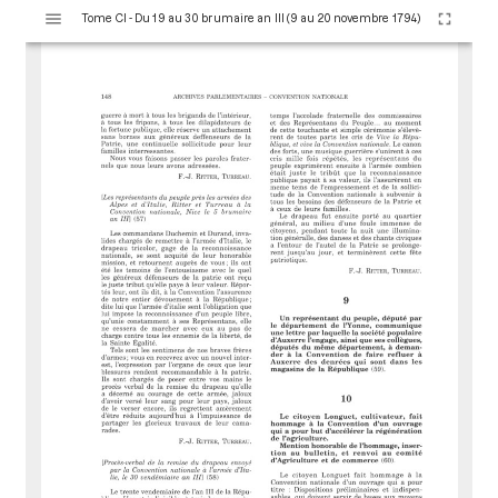
V
Tome CI - Du 19 au 30 brumaire an III (9 au 20 novembre 1794)
i
s
u
a
l
i
s
e
u
r
M
i
r
a
d
o
r