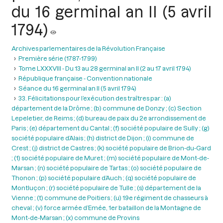
du 16 germinal an II (5 avril
1794)
Archives parlementaires de la Révolution Française
Première série (1787-1799)
Tome LXXXVIII - Du 13 au 28 germinal an II (2 au 17 avril 1794)
République française - Convention nationale
Séance du 16 germinal an II (5 avril 1794)
33. Félicitations pour l’exécution des traîtres par : (a)
département de la Drôme ; (b) commune de Donzy ; (c) Section
Lepeletier, de Reims ; (d) bureau de paix du 2e arrondissement de
Paris ; (e) département du Cantal ; (f) société populaire de Sully ; (g)
société populaire d’Alais ; (h) district de Dijon ; (i) commune de
Crest ; (j) district de Castres ; (k) société populaire de Brion-du-Gard
; (1) société populaire de Muret ; (m) société populaire de Mont-de-
Marsan ; (n) société populaire de Tartas ; (o) société populaire de
Thonon ; (p) société populaire d’Auch ; (q) société populaire de
Montluçon ; (r) société populaire de Tulle ; (s) département de la
Vienne ; (t) commune de Poitiers ; (u) 19e régiment de chasseurs à
cheval ; (v) force armée d’Emée, 1er bataillon de la Montagne de
Mont-de-Marsan ; (x) commune de Provins