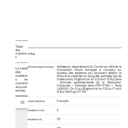
Table
des
matière
Infos
s
Adresse du département du Cantal qui félicite la
RÉFÉRENCE BIBLIOGRAPHIQUE
La table
Convention d'avoir échappé à nouveau au
des
couteau des assassins qui voulaient rétablir le
matière
trône et le cimenter du sang des patriotes, lors de
s ne
la séance du 16 germinal an II (5 avril 1794). Dans
: Archives parlementaires de la Révolution
contient
Française — Première série (1787-1799) — Tome
aucune
LXXXVIII - Du 13 au 28 germinal an II (2 au 17 avril
entrée.
1794)
. 1969. pp. 177-178.
V
Français
LANGUE PRINCIPALE
Tome LXXXVIII - Du 13 au 28 germinal an II (2 au 17 avril 1794)
i
s
2
NOMBRE DE PAGES
u
a
177
PREMIÈRE PAGE
l