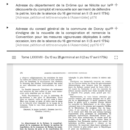
Adresse du département de la Drôme qui se félicite sur la
découverte du complot et renouvelle son serment de défendre
la patrie, lors de la séance du 16 germinal an II (5 avril 1794)
[Adresse, pétition et lettre envoyée à l’Assemblée]
p.176
Adresse du conseil général de la commune de Donzy qui
s'indigne de la nouvelle de la conspiration et remercie la
Convention pour les mesures vigoureuses déployées à cette
occasion, lors de la séance du 16 germinal an II (5 avril 1794)
[Adresse, pétition et lettre envoyée à l’Assemblée]
pp.176-177
V
Adresse de la section Lepeletier de la commune de Reims qui
Tome LXXXVIII - Du 13 au 28 germinal an II (2 au 17 avril 1794)
i
félicite la Convention sur les mesures prises pour déjouer les
s
conspirateurs et l'invite à rester à son poste, lors de la séance
du 16 germinal an II (5 avril 1794)
[Adresse, pétition et lettre
u
envoyée à l’Assemblée]
p.177
a
l
Adresse des membres du bureau de la paix et de conciliation
i
du 2e arrondissement de Paris qui félicitent la Convention sur
s
ses heureux succès et l'invitent à rester à son poste, lors de la
séance du 16 germinal an II (5 avril 1794)
[Adresse, pétition et
e
lettre envoyée à l’Assemblée]
p.177
u
r
Adresse du département du Cantal qui félicite la Convention
M
d'avoir échappé à nouveau au couteau des assassins qui
i
voulaient rétablir le trône et le cimenter du sang des patriotes,
lors de la séance du 16 germinal an II (5 avril 1794)
[Adresse,
r
pétition et lettre envoyée à l’Assemblée]
pp.177-178