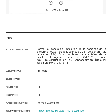
119 sur 476
• Page 115
Infos
Renvoi au comité de Législation de la demande de la
RÉFÉRENCE BIBLIOGRAPHIQUE
citoyenne Rouxel, lors de la séance du 26 fructidor an II (12
septembre 1794). Dans : Archives parlementaires de la
Révolution Française — Première série (1787-1799) — Tome
XCVII - Du 23 fructidor an II au 2 vendémiaire an III (9 au 23
septembre 1794)
. 1993. p. 115.
Français
LANGUE PRINCIPALE
1
NOMBRE DE PAGES
115
PREMIÈRE PAGE
115
DERNIÈRE PAGE
Renvoi aux comités
TYPOLOGIE DOCUMENTAIRE
https://iiif.persee.fr/b0e2cf11-597c-427d-8ac7-
URI DU MANIFEST IIIF DU VOLUME