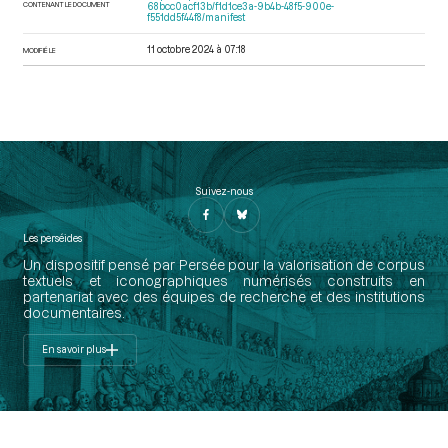
CONTENANT LE DOCUMENT
68bcc0acf13b/f1d1ce3a-9b4b-48f5-900e-
f551dd5f44f8/manifest
11 octobre 2024 à 07:18
MODIFIÉ LE
Suivez-nous
Les perséides
Un dispositif pensé par Persée pour la valorisation de corpus
textuels et iconographiques numérisés construits en
partenariat avec des équipes de recherche et des institutions
documentaires.
En savoir plus