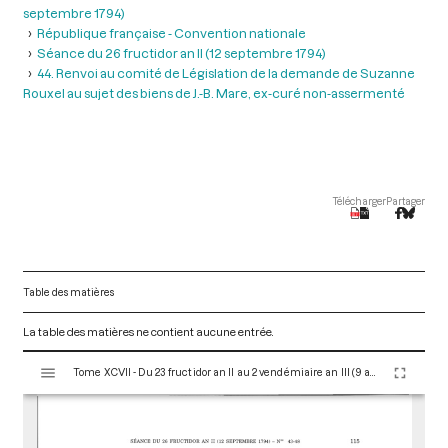
septembre 1794)
République française - Convention nationale
Séance du 26 fructidor an II (12 septembre 1794)
44. Renvoi au comité de Législation de la demande de Suzanne
Rouxel au sujet des biens de J.-B. Mare, ex-curé non-assermenté
Télécharger
Partager
Table des matières
La table des matières ne contient aucune entrée.
V
Tome XCVII - Du 23 fructidor an II au 2 vendémiaire an III (9 au 23 septembre 1794)
i
s
u
a