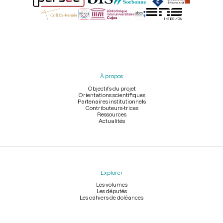
Menu
du
pied
À propos
de
page
Objectifs du projet
Orientations scientifiques
Partenaires institutionnels
Contributeurs-trices
Ressources
Actualités
Explorer
Les volumes
Les députés
Les cahiers de doléances