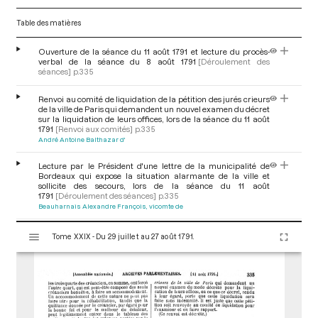
Table des matières
Ouverture de la séance du 11 août 1791 et lecture du procès-
verbal de la séance du 8 août 1791
[Déroulement des
séances]
p.335
Renvoi au comité de liquidation de la pétition des jurés crieurs
de la ville de Paris qui demandent un nouvel examen du décret
sur la liquidation de leurs offices, lors de la séance du 11 août
1791
[Renvoi aux comités]
p.335
André Antoine Balthazar d'
Lecture par le Président d'une lettre de la municipalité de
Bordeaux qui expose la situation alarmante de la ville et
sollicite des secours, lors de la séance du 11 août
1791
[Déroulement des séances]
p.335
Beauharnais Alexandre François, vicomte de
V
Motion de M. Nairac demandant que les députés
Tome XXIX - Du 29 juillet au 27 août 1791.
i
extraordinaires de Bordeaux soient admis à la barre pour
expliquer la situation dans la ville, lors de la séance du 11 août
s
1791
[Motion et motion d'ordre]
p.335
u
Nairac Pierre Paul
a
l
Renvoi au comité diplomatique des lettres du ministre de
i
l'intérieur et du bailli de Virieu, qui demande la main-levée du