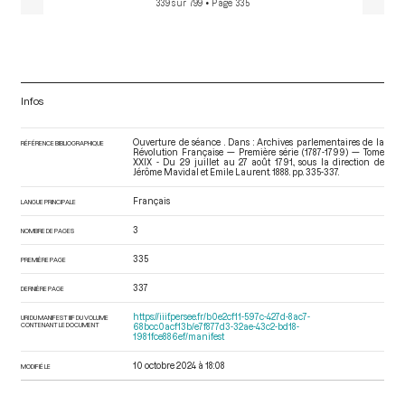
339 sur 799
• Page 335
11 août 1791
[Renvoi aux comités]
p.337
André Antoine Balthazar d'
Regnaud de Saint-Jean d'Angely Michel
Louis Etienne
Retour de congé de M. Charrier de La Roche, lors de la séance
du 11 août 1791
[Déroulement des séances]
p.337
Charrier de La Roche Louis
Infos
Ouverture de séance . Dans : Archives parlementaires de la
RÉFÉRENCE BIBLIOGRAPHIQUE
Révolution Française — Première série (1787-1799) — Tome
XXIX - Du 29 juillet au 27 août 1791.
, sous la direction de
Jérôme Mavidal et Emile Laurent. 1888. pp. 335-337.
Français
LANGUE PRINCIPALE
3
NOMBRE DE PAGES
335
PREMIÈRE PAGE
337
DERNIÈRE PAGE
https://iiif.persee.fr/b0e2cf11-597c-427d-8ac7-
URI DU MANIFEST IIIF DU VOLUME
CONTENANT LE DOCUMENT
68bcc0acf13b/e7f877d3-32ae-43c2-bd18-
1981fce886ef/manifest
10 octobre 2024 à 18:08
MODIFIÉ LE