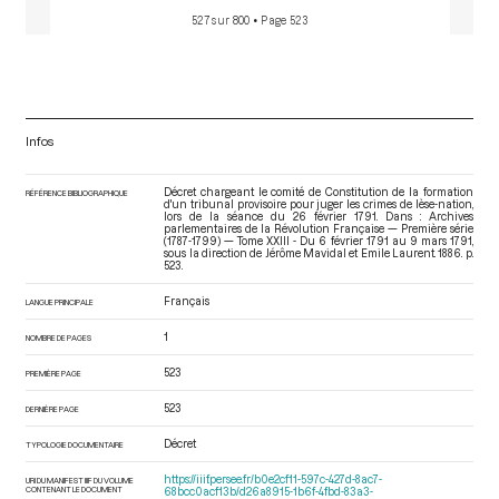
527 sur 800
• Page 523
Infos
Décret chargeant le comité de Constitution de la formation
RÉFÉRENCE BIBLIOGRAPHIQUE
d'un tribunal provisoire pour juger les crimes de lèse-nation,
lors de la séance du 26 février 1791. Dans : Archives
parlementaires de la Révolution Française — Première série
(1787-1799) — Tome XXIII - Du 6 février 1791 au 9 mars 1791
,
sous la direction de Jérôme Mavidal et Emile Laurent. 1886. p.
523.
Français
LANGUE PRINCIPALE
1
NOMBRE DE PAGES
523
PREMIÈRE PAGE
523
DERNIÈRE PAGE
Décret
TYPOLOGIE DOCUMENTAIRE
https://iiif.persee.fr/b0e2cf11-597c-427d-8ac7-
URI DU MANIFEST IIIF DU VOLUME
CONTENANT LE DOCUMENT
68bcc0acf13b/d26a8915-1b6f-4fbd-83a3-