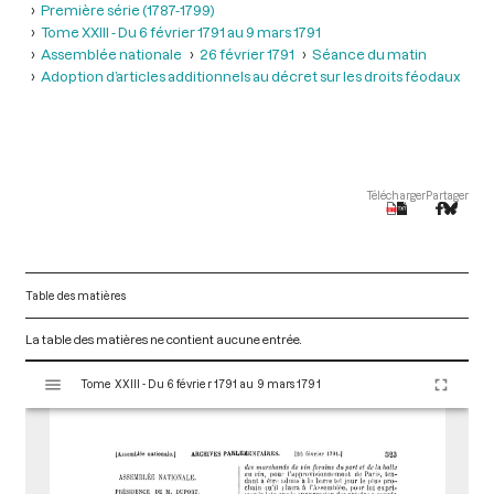
Première série (1787-1799)
Tome XXIII - Du 6 février 1791 au 9 mars 1791
Assemblée nationale
26 février 1791
Séance du matin
Adoption d’articles additionnels au décret sur les droits féodaux
Télécharger
Partager
Table des matières
La table des matières ne contient aucune entrée.
V
Tome XXIII - Du 6 février 1791 au 9 mars 1791
i
s
u
a
l