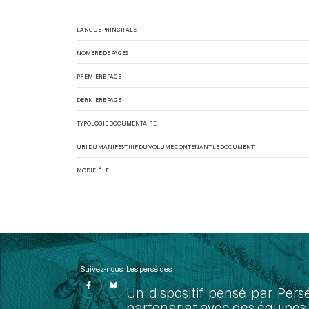
LANGUE PRINCIPALE
NOMBRE DE PAGES
PREMIÈRE PAGE
DERNIÈRE PAGE
TYPOLOGIE DOCUMENTAIRE
URI DU MANIFEST IIIF DU VOLUME CONTENANT LE DOCUMENT
MODIFIÉ LE
Suivez-nous
Les perséides
Un dispositif pensé par Pers
partenariat avec des équipes 