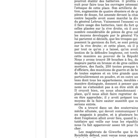
r
a
d
o
r