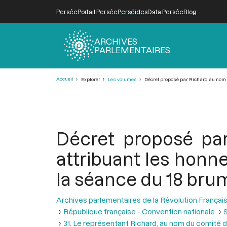
Persée
Portail Persée
Perséides
Data Persée
Blog
ARCHIVES
PARLEMENTAIRES
Fil
Accueil
Explorer
Les volumes
Décret proposé par Richard au nom du 
d'Ariane
Décret proposé pa
attribuant les honne
la séance du 18 brum
Archives parlementaires de la Révolution Françai
République française - Convention nationale
S
31. Le représentant Richard, au nom du comité de