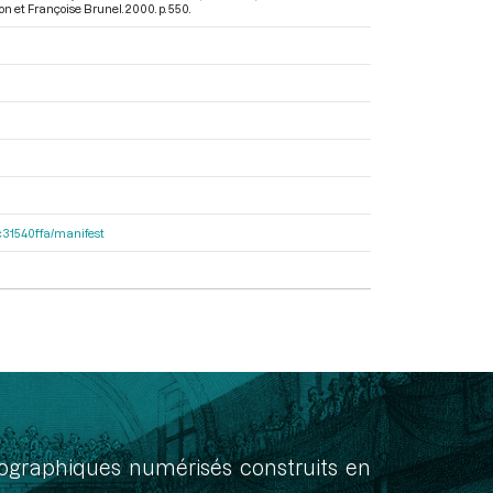
n et Françoise Brunel. 2000. p. 550.
8c31540ffa/manifest
onographiques numérisés construits en