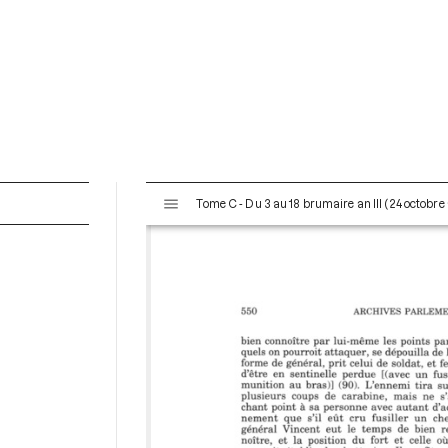
V
Tome C - Du 3 au 18 brumaire an III (24 octobr
i
s
u
a
l
i
s
e
u
r
M
i