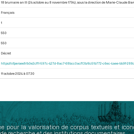
18 brumaire an III (24 octobre au 8 novembre 1794)
, sous la direction de Marie-Claude Baro
Français
1
550
550
Décret
https://iiif.persee.fr/b0e2cf11-597c-427d-8ac7-68bcc0acf13b/6c51b772-c6ec-4aee-bb9f-28
11 octobre 2024 à 07:30
ée pour la valorisation de corpus textuels et ic
de recherche et des institutions documentaires.