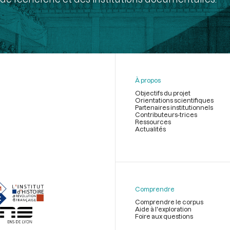
À propos
Objectifs du projet
Orientations scientifiques
Partenaires institutionnels
Contributeurs-trices
Ressources
Actualités
Menu
du
pied
de
Comprendre
page
Comprendre le corpus
Aide à l'exploration
Foire aux questions