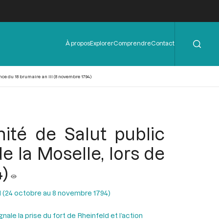
Rechercher
Menu
À propos
Explorer
Comprendre
Contact
de
l'en-
tête
ce du 18 brumaire an III (8 novembre 1794)
té de Salut public
e la Moselle, lors de
4)
II (24 octobre au 8 novembre 1794)
le la prise du fort de Rheinfeld et l’action