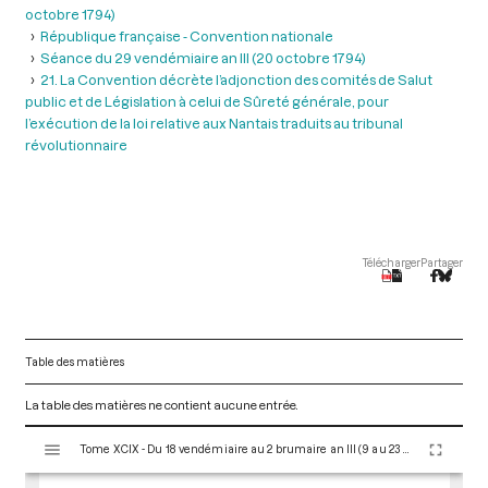
octobre 1794)
République française - Convention nationale
Séance du 29 vendémiaire an III (20 octobre 1794)
21. La Convention décrète l’adjonction des comités de Salut
public et de Législation à celui de Sûreté générale, pour
l’exécution de la loi relative aux Nantais traduits au tribunal
révolutionnaire
Télécharger
Partager
Table des matières
La table des matières ne contient aucune entrée.
V
Tome XCIX - Du 18 vendémiaire au 2 brumaire an III (9 au 23 octobre 1794)
i
s