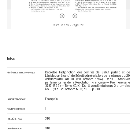
312 sur 476
• Page 310
Infos
Décrétée l'adjonction des comités de Salut public et de
RÉFÉRENCE BIBLIOGRAPHIQUE
Législation à celui de Sûreté générale, lors de la séance du 29
vendémiaire an III (20 octobre 1794). Dans : Archives
parlementaires de la Révolution Française — Première série
(1787-1799) — Tome XCIX - Du 18 vendémiaire au 2 brumaire
an III (9 au 23 octobre 1794)
. 1995. p. 310.
Français
LANGUE PRINCIPALE
1
NOMBRE DE PAGES
310
PREMIÈRE PAGE
310
DERNIÈRE PAGE