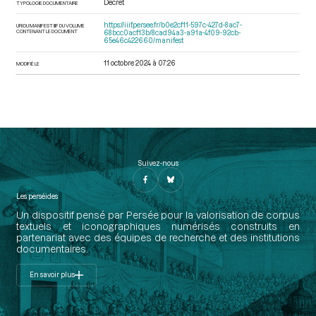
Décret
TYPOLOGIE DOCUMENTAIRE
https://iiif.persee.fr/b0e2cf11-597c-427d-8ac7-
URI DU MANIFEST IIIF DU VOLUME
CONTENANT LE DOCUMENT
68bcc0acf13b/8cad94a3-a91a-4f09-92cb-
65e46c422660/manifest
11 octobre 2024 à 07:26
MODIFIÉ LE
Suivez-nous
Les perséides
Un dispositif pensé par Persée pour la valorisation de corpus
textuels et iconographiques numérisés construits en
partenariat avec des équipes de recherche et des institutions
documentaires.
En savoir plus