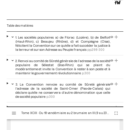
Table des matières
1. Les sociétés populaires a) de Florac (Lozère), b) de Belfort
(Haut-Rhin), c) Beaujeu (Rhône), d) et Compiègne (Oise),
félicitent la Convention sur ce qu’elle a fait succéder la justice à
la terreur et sur son Adresse au Peuple français
pp.298-300
2. Renvoi au comité de Sûreté générale de l’adresse de la société
populaire de Sélestat (Bas-Rhin) qui se plaint du
modérantisme et invite la Convention à rester à son poste et à
maintenir le gouvernement révolutionnaire
p.300
3. La Convention renvoie au comité de Sûreté générale
l’adresse de la société de Saint-Omer (Pas-de-Calais) qui
déclare qu’elle ne conservera d’autre dénomination que celle
de société populaire
p.300
4. La société populaire de Pierrefitte-sur-Loire (Allier) témoigne
V
son indignation de l’attentat sur un représentant et invite la
Tome XCIX - Du 18 vendémiaire au 2 brumaire an III (9 au 23 octobre 1794)
i
Convention à maintenir le gouvernement
s
révolutionnaire
pp.300-301
u