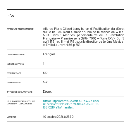
Infos
Allarde Pierre-Gilbert Leroy, baron d'. Rectification du décret
RÉFÉRENCE BIBLIOGRAPHIQUE
sur le bail du sieur Calandrin, lors de la séance du 4 mai
1791. Dans : Archives parlementaires de la Révolution
Française — Première série (1787-1799) — Tome XXV - Du 13
avril 1791 au 11 mai 1791
, sous la direction de Jérôme Mavidal
et Emile Laurent. 1886. p. 552.
Français
LANGUE PRINCIPALE
1
NOMBRE DE PAGES
552
PREMIÈRE PAGE
552
DERNIÈRE PAGE
Décret
TYPOLOGIE DOCUMENTAIRE
https://iiif.persee.fr/b0e2cf11-597c-427d-8ac7-
URI DU MANIFEST IIIF DU VOLUME
CONTENANT LE DOCUMENT
68bcc0acf13b/cad57d79-1084-4575-9363-
f56f02114a3a/manifest
10 octobre 2024 à 23:30
MODIFIÉ LE