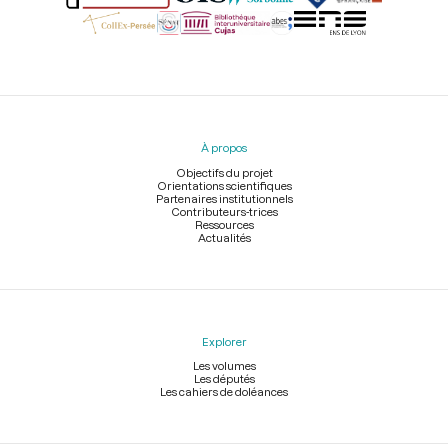
Menu
du
pied
À propos
de
page
Objectifs du projet
Orientations scientifiques
Partenaires institutionnels
Contributeurs-trices
Ressources
Actualités
Explorer
Les volumes
Les députés
Les cahiers de doléances