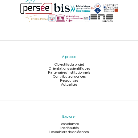
Menu
du
pied
À propos
de
page
Objectifs du projet
Orientations scientifiques
Partenaires institutionnels
Contributeurs-trices
Ressources
Actualités
Explorer
Les volumes
Les députés
Les cahiers de doléances