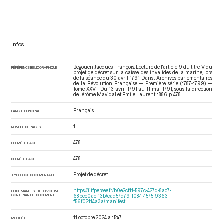
Infos
Begouën Jacques François. Lecture de l'article 9 du titre V du
RÉFÉRENCE BIBLIOGRAPHIQUE
projet de décret sur la caisse des invalides de la marine, lors
de la séance du 30 avril 1791. Dans : Archives parlementaires
de la Révolution Française — Première série (1787-1799) —
Tome XXV - Du 13 avril 1791 au 11 mai 1791
, sous la direction
de Jérôme Mavidal et Emile Laurent. 1886. p. 478.
Français
LANGUE PRINCIPALE
1
NOMBRE DE PAGES
478
PREMIÈRE PAGE
478
DERNIÈRE PAGE
Projet de décret
TYPOLOGIE DOCUMENTAIRE
https://iiif.persee.fr/b0e2cf11-597c-427d-8ac7-
URI DU MANIFEST IIIF DU VOLUME
CONTENANT LE DOCUMENT
68bcc0acf13b/cad57d79-1084-4575-9363-
f56f02114a3a/manifest
11 octobre 2024 à 15:47
MODIFIÉ LE