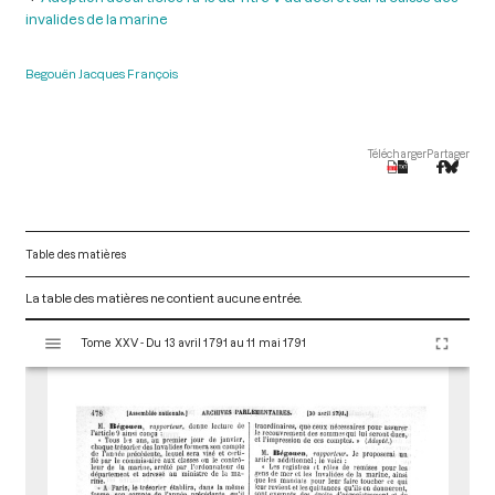
invalides de la marine
Begouën Jacques François
Télécharger
Partager
Table des matières
La table des matières ne contient aucune entrée.
V
Tome XXV - Du 13 avril 1791 au 11 mai 1791
i
s
u
a
l
i
s