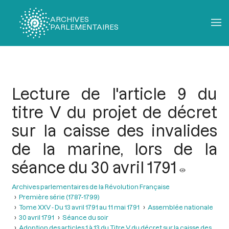
ARCHIVES
PARLEMENTAIRES
Fil
d'Ariane
Lecture de l'article 9 du
titre V du projet de décret
sur la caisse des invalides
de la marine, lors de la
séance du 30 avril 1791
Archives parlementaires de la Révolution Française
Première série (1787-1799)
Tome XXV - Du 13 avril 1791 au 11 mai 1791
Assemblée nationale
30 avril 1791
Séance du soir
Adoption des articles 1 à 13 du Titre V du décret sur la caisse des