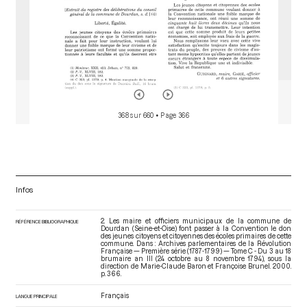
368 sur 660
• Page 366
Infos
2. Les maire et officiers municipaux de la commune de
RÉFÉRENCE BIBLIOGRAPHIQUE
Dourdan (Seine-et-Oise) font passer à la Convention le don
des jeunes citoyens et citoyennes des écoles primaires de cette
commune. Dans : Archives parlementaires de la Révolution
Française — Première série (1787-1799) — Tome C - Du 3 au 18
brumaire an III (24 octobre au 8 novembre 1794)
, sous la
direction de Marie-Claude Baron et Françoise Brunel. 2000.
p. 366.
Français
LANGUE PRINCIPALE