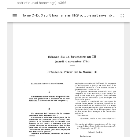
patriotique et hommage]
p.366
V
Tome C - Du 3 au 18 brumaire an III (24 octobre au 8 novembre 1794)
i
s
u
a
l
i
s
e
u
r
M
i
r
a
d
o
r