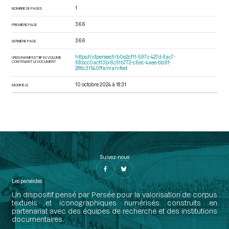
1
NOMBRE DE PAGES
366
PREMIÈRE PAGE
366
DERNIÈRE PAGE
https://iiif.persee.fr/b0e2cf11-597c-427d-8ac7-
URI DU MANIFEST IIIF DU VOLUME
CONTENANT LE DOCUMENT
68bcc0acf13b/6c51b772-c6ec-4aee-bb9f-
288c31540ffa/manifest
10 octobre 2024 à 18:31
MODIFIÉ LE
Suivez-nous
Les perséides
Un dispositif pensé par Persée pour la valorisation de corpus
textuels et iconographiques numérisés construits en
partenariat avec des équipes de recherche et des institutions
documentaires.