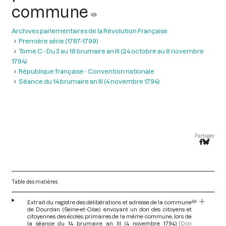
commune
Archives parlementaires de la Révolution Française
Première série (1787-1799)
Tome C - Du 3 au 18 brumaire an III (24 octobre au 8 novembre
1794)
République française - Convention nationale
Séance du 14 brumaire an III (4 novembre 1794)
Partager
Table des matières
Extrait du registre des délibérations et adresse de la commune
de Dourdan (Seine-et-Oise) envoyant un don des citoyens et
citoyennes des écoles primaires de la même commune, lors de
la séance du 14 brumaire an III (4 novembre 1794)
[Don