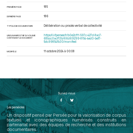
185
PREMIÈRE PAGE
186
DERNIÈRE PAGE
Délibération ou procès verbal de collectivité
TYPOLOGIE DOCUMENTAIRE
https://iiif.persee.fr/b0e2cf11-597c-427d-8ac7-
URI DU MANIFEST IIIF DU VOLUME
CONTENANT LE DOCUMENT
68bcc0acf13b/66d69299-8154-4ed0-bef7-
5dc99854fb30/manifest
11 octobre 2024 à 00:08
MODIFIÉ LE
Suivez-nous
Les perséides
Un dispositif pensé par Persée pour la valorisation de corpus
textuels et iconographiques numérisés construits en
partenariat avec des équipes de recherche et des institutions
documentaires.