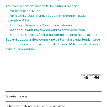
Archives parlementaires de la Révolution Française
Première série (1787-1799)
Tome LXXIX - Du 21 brumaire au 3 frimaire an II (11 au 23
novembre 1793)
République française - Convention nationale
Séance du 24 brumaire an II (Jeudi 14 novembre 1793)
Pétition du Conseil général, du comité de surveillance et de la
Société populaire de la commune de Fontainebleau, tendant à ce
que le chef-lieu du département de Seine-et-Marne soit transféré
dans leur commune
Télécharger
Partager
Table des matières
La table des matières ne contient aucune entrée.