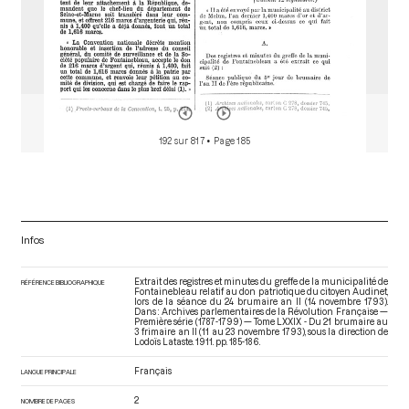
192 sur 817
• Page 185
Infos
Extrait des registres et minutes du greffe de la municipalité de
RÉFÉRENCE BIBLIOGRAPHIQUE
Fontainebleau relatif au don patriotique du citoyen Audinet,
lors de la séance du 24 brumaire an II (14 novembre 1793).
Dans : Archives parlementaires de la Révolution Française —
Première série (1787-1799) — Tome LXXIX - Du 21 brumaire au
3 frimaire an II (11 au 23 novembre 1793)
, sous la direction de
Lodoïs Lataste. 1911. pp. 185-186.
Français
LANGUE PRINCIPALE
2
NOMBRE DE PAGES