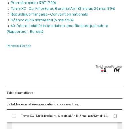
Première série (1787-1799)
Tome XC - Du 14 floréal au 6 prairial An II (3 mai au 25 mai 1794)
République française - Convention nationale
Séance du 16 floréal an II (5 mai 1794)
40. Décret relatif à la liquidation des offices de judicature
(Rapporteur : Bordas)
Pardoux Bordas
Télécharger
Partager
Table des matières
La table des matières ne contient aucune entrée.
V
Tome XC - Du 14 floréal au 6 prairial An II (3 mai au 25 mai 1794)
i
s
u