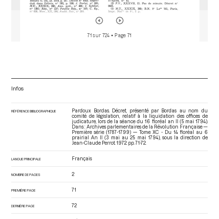
71 sur 724
• Page 71
Infos
Pardoux Bordas. Décret, présenté par Bordas au nom du
RÉFÉRENCE BIBLIOGRAPHIQUE
comité de législation, relatif à la liquidation des offices de
judicature, lors de la séance du 16 floréal an II (5 mai 1794).
Dans : Archives parlementaires de la Révolution Française —
Première série (1787-1799) — Tome XC - Du 14 floréal au 6
prairial An II (3 mai au 25 mai 1794)
, sous la direction de
Jean-Claude Perrot. 1972. pp. 71-72.
Français
LANGUE PRINCIPALE
2
NOMBRE DE PAGES
71
PREMIÈRE PAGE
72
DERNIÈRE PAGE