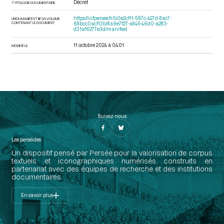
Décret
TYPOLOGIE DOCUMENTAIRE
https://iiif.persee.fr/b0e2cf11-597c-427d-8ac7-
URI DU MANIFEST IIIF DU VOLUME
CONTENANT LE DOCUMENT
68bcc0acf13b/8a9e7f27-a845-46d0-a283-
d31af6277e3d/manifest
11 octobre 2024 à 04:01
MODIFIÉ LE
Suivez-nous
Les perséides
Un dispositif pensé par Persée pour la valorisation de corpus
textuels et iconographiques numérisés construits en
partenariat avec des équipes de recherche et des institutions
documentaires.
En savoir plus