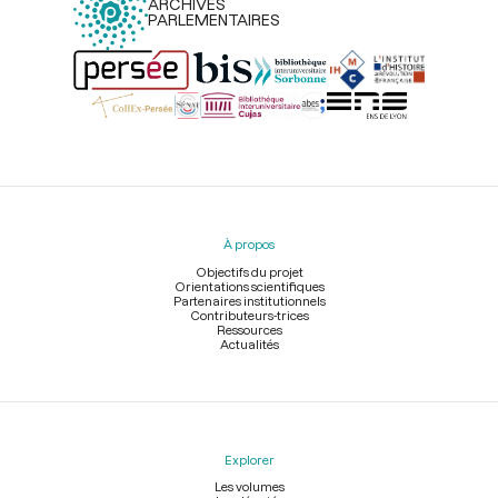
ARCHIVES
PARLEMENTAIRES
Menu
du
pied
À propos
de
page
Objectifs du projet
Orientations scientifiques
Partenaires institutionnels
Contributeurs-trices
Ressources
Actualités
Explorer
Les volumes