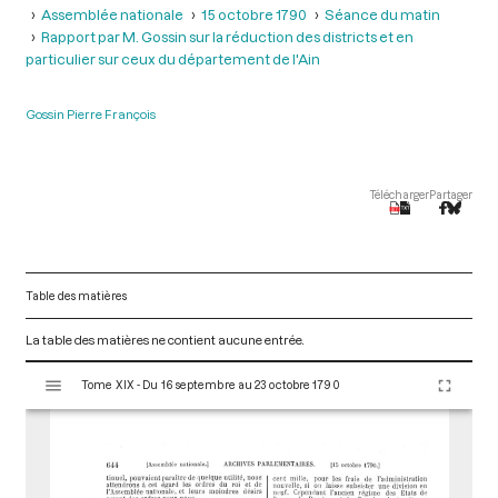
Assemblée nationale
15 octobre 1790
Séance du matin
Rapport par M. Gossin sur la réduction des districts et en
particulier sur ceux du département de l'Ain
Gossin Pierre François
Télécharger
Partager
Table des matières
La table des matières ne contient aucune entrée.
V
Tome XIX - Du 16 septembre au 23 octobre 1790
i
s
u
a
l