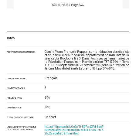
649 sur 805
• Page 644
Infos
Gossin Pierre François. Rapport sur la réduction des districts
RÉFÉRENCE BIBLIOGRAPHIQUE
et en particulier sur ceux du département de l'Ain, lors de la
séance du 15 octobre 1790. Dans : Archives parlementaires de
la Révolution Française — Première série (1787-1799) — Tome
XIX - Du 16 septembre au 23 octobre 1790
, sous la direction de
Jérôme Mavidal et Emile Laurent. 1884. pp. 644-646.
Français
LANGUE PRINCIPALE
3
NOMBRE DE PAGES
644
PREMIÈRE PAGE
646
DERNIÈRE PAGE
Rapport
TYPOLOGIE DOCUMENTAIRE
https://iiif.persee.fr/b0e2cf11-597c-427d-8ac7-
URI DU MANIFEST IIIF DU VOLUME
CONTENANT LE DOCUMENT
68bcc0acf13b/6f80b006-e203-473b-917b-
25c2aaba59d9/manifest