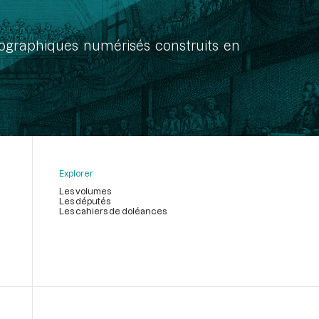
onographiques numérisés construits en
Explorer
Les volumes
Les députés
Les cahiers de doléances