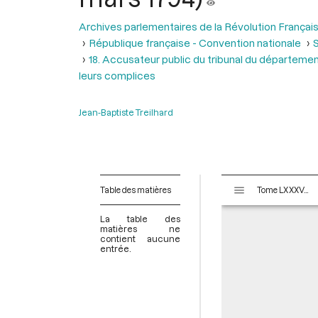
Archives parlementaires de la Révolution Françai
République française - Convention nationale
S
18. Accusateur public du tribunal du départemen
leurs complices
Jean-Baptiste Treilhard
V
Table des matières
Tome LXXXVII - Du 1er au 12 germinal An II (21 mars au 1er avril 1794)
i
s
La table des
u
matières ne
contient aucune
a
entrée.
l
i
s
e
u