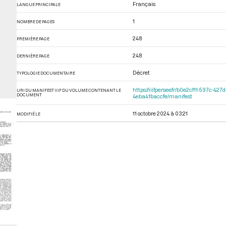
Français
LANGUE PRINCIPALE
1
NOMBRE DE PAGES
248
PREMIÈRE PAGE
248
DERNIÈRE PAGE
Décret
TYPOLOGIE DOCUMENTAIRE
https://iiif.persee.fr/b0e2cf11-597c-
URI DU MANIFEST IIIF DU VOLUME CONTENANT LE
DOCUMENT
4eba41baccfe/manifest
11 octobre 2024 à 03:21
MODIFIÉ LE