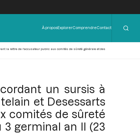
Rechercher
Menu
À propos
Explorer
Comprendre
Contact
de
l'en-
tête
ant la lettre de l'accusateur public aux comités de sûreté générale et des
ccordant un sursis à
telain et Desessarts
aux comités de sûreté
 3 germinal an II (23