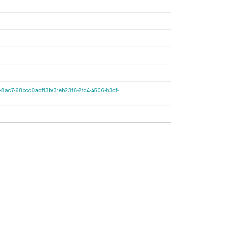
427d-8ac7-68bcc0acf13b/31eb2316-21c4-4506-b3cf-