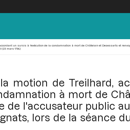
 accordant un sursis à l'exécution de la condamnation à mort de Châtelain et Desessarts et renvoy
I (23 mars 1794)
la motion de Treilhard, a
ondamnation à mort de Châ
re de l'accusateur public 
gnats, lors de la séance du