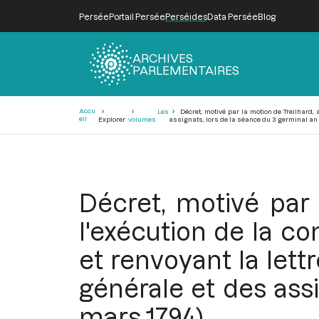
Persée
Portail Persée
Perséides
Data Persée
Blog
ARCHIVES
PARLEMENTAIRES
Fil
Accu
Les
Décret, motivé par la motion de Treilhard,
d'Ariane
eil
Explorer
volumes
assignats, lors de la séance du 3 germinal an I
Décret, motivé par 
l'exécution de la c
et renvoyant la lett
générale et des assi
mars 1794)