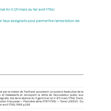
l An II (21 mars au 1er avril 1794)
e faux assignats pour permettre l’arrestation de
vé par la motion de Treilhard, accordant un sursis à l'exécution de la
t Desessarts et renvoyant la lettre de l'accusateur public aux
ignats, lors de la séance du 3 germinal an II (23 mars 1794). Dans :
ution Française — Première série (1787-1799) — Tome LXXXVII - Du
r avril 1794)
. 1968. p. 248.