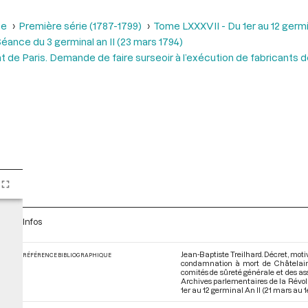
se
Première série (1787-1799)
Tome LXXXVII - Du 1er au 12 germina
éance du 3 germinal an II (23 mars 1794)
t de Paris. Demande de faire surseoir à l’exécution de fabricants d
Infos
Jean-Baptiste Treilhard. Décret, moti
RÉFÉRENCE BIBLIOGRAPHIQUE
condamnation à mort de Châtelain e
comités de sûreté générale et des ass
Archives parlementaires de la Révol
1er au 12 germinal An II (21 mars au 1e