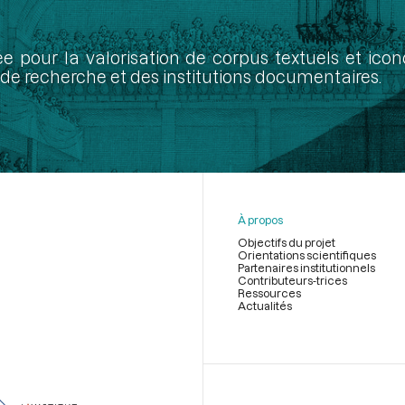
ée pour la valorisation de corpus textuels et ic
de recherche et des institutions documentaires.
À propos
Objectifs du projet
Orientations scientifiques
Partenaires institutionnels
Contributeurs-trices
Ressources
Actualités
Menu
du
pied