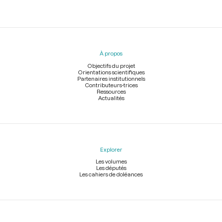
Menu
du
pied
À propos
de
page
Objectifs du projet
Orientations scientifiques
Partenaires institutionnels
Contributeurs-trices
Ressources
Actualités
Explorer
Les volumes
Les députés
Les cahiers de doléances