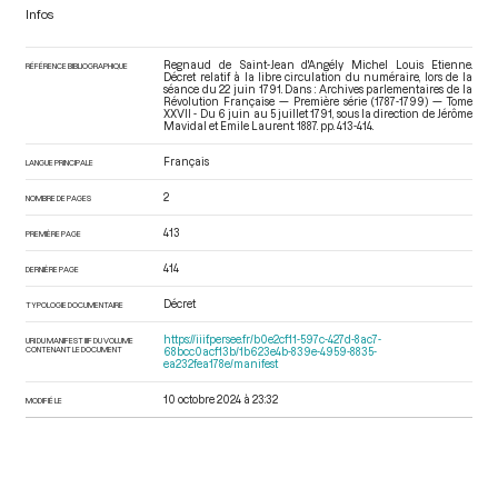
Infos
Regnaud de Saint-Jean d'Angély Michel Louis Etienne.
RÉFÉRENCE BIBLIOGRAPHIQUE
Décret relatif à la libre circulation du numéraire, lors de la
séance du 22 juin 1791. Dans : Archives parlementaires de la
Révolution Française — Première série (1787-1799) — Tome
XXVII - Du 6 juin au 5 juillet 1791
, sous la direction de Jérôme
Mavidal et Emile Laurent. 1887. pp. 413-414.
Français
LANGUE PRINCIPALE
2
NOMBRE DE PAGES
413
PREMIÈRE PAGE
414
DERNIÈRE PAGE
Décret
TYPOLOGIE DOCUMENTAIRE
https://iiif.persee.fr/b0e2cf11-597c-427d-8ac7-
URI DU MANIFEST IIIF DU VOLUME
CONTENANT LE DOCUMENT
68bcc0acf13b/1b623e4b-839e-4959-8835-
ea232fea178e/manifest
10 octobre 2024 à 23:32
MODIFIÉ LE