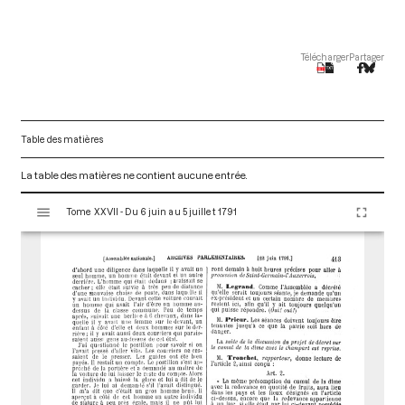
Télécharger
Partager
Table des matières
La table des matières ne contient aucune entrée.
V
Tome XXVII - Du 6 juin au 5 juillet 1791
i
s
u
a
l
i
s
e
u
r
M