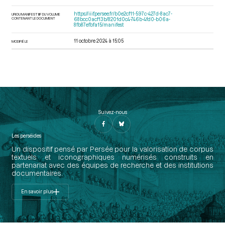
https://iiif.persee.fr/b0e2cf11-597c-427d-8ac7-
URI DU MANIFEST IIIF DU VOLUME
CONTENANT LE DOCUMENT
68bcc0acf13b/8201d0c4-746b-4fd0-b06a-
8fb87efbfa15/manifest
11 octobre 2024 à 15:05
MODIFIÉ LE
Suivez-nous
Les perséides
Un dispositif pensé par Persée pour la valorisation de corpus
textuels et iconographiques numérisés construits en
partenariat avec des équipes de recherche et des institutions
documentaires.
En savoir plus