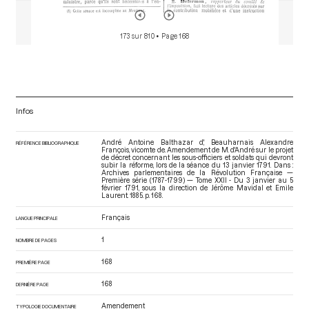
173 sur 810
• Page 168
Infos
André Antoine Balthazar d', Beauharnais Alexandre
RÉFÉRENCE BIBLIOGRAPHIQUE
François, vicomte de. Amendement de M. d'André sur le projet
de décret concernant les sous-officiers et soldats qui devront
subir la réforme, lors de la séance du 13 janvier 1791. Dans :
Archives parlementaires de la Révolution Française —
Première série (1787-1799) — Tome XXII - Du 3 janvier au 5
février 1791
, sous la direction de Jérôme Mavidal et Emile
Laurent. 1885. p. 168.
Français
LANGUE PRINCIPALE
1
NOMBRE DE PAGES
168
PREMIÈRE PAGE
168
DERNIÈRE PAGE
Amendement
TYPOLOGIE DOCUMENTAIRE