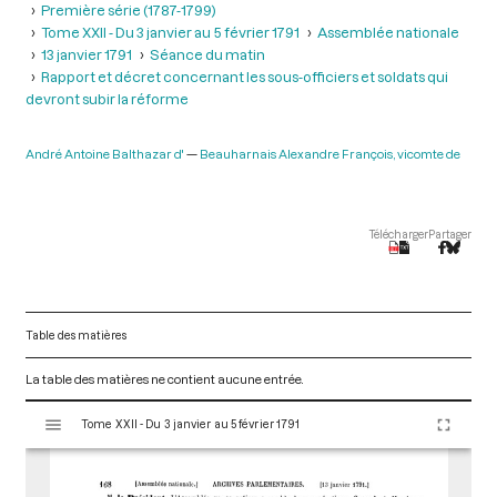
Première série (1787-1799)
Tome XXII - Du 3 janvier au 5 février 1791
Assemblée nationale
13 janvier 1791
Séance du matin
Rapport et décret concernant les sous-officiers et soldats qui
devront subir la réforme
André Antoine Balthazar d'
Beauharnais Alexandre François, vicomte de
Télécharger
Partager
Table des matières
La table des matières ne contient aucune entrée.
V
Tome XXII - Du 3 janvier au 5 février 1791
i
s
u
a